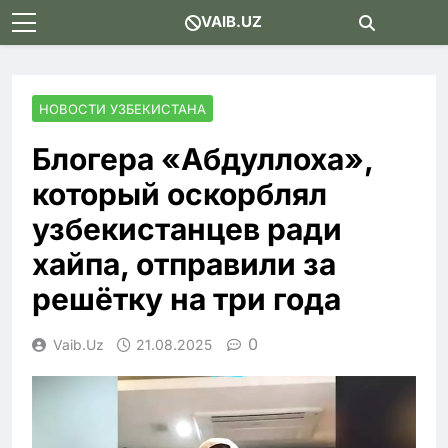
Skip
VAIB.UZ
to
content
НОВОСТИ УЗБЕКИСТАНА
Блогера «Абдуллоха»,
который оскорблял
узбекистанцев ради
хайпа, отправили за
решётку на три года
0
Vaib.uz
21.08.2025