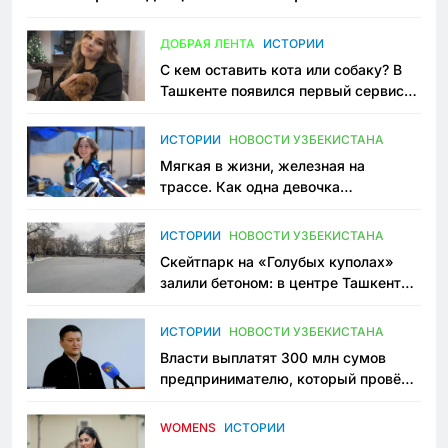
всеми сторонами конфликта
ДОБРАЯ ЛЕНТА
ИСТОРИИ
С кем оставить кота или собаку? В
Ташкенте появился первый сервис
зоонянь
ИСТОРИИ
НОВОСТИ УЗБЕКИСТАНА
Мягкая в жизни, железная на
трассе. Как одна девочка
переписывает автоспорт в
Узбекистане
ИСТОРИИ
НОВОСТИ УЗБЕКИСТАНА
Скейтпарк на «Голубых куполах»
залили бетоном: в центре Ташкента
исчезло ещё одно общественное
пространство
ИСТОРИИ
НОВОСТИ УЗБЕКИСТАНА
Власти выплатят 300 млн сумов
предпринимателю, который провёл
пять лет в тюрьме по незаконному
приговору
WOMENS
ИСТОРИИ