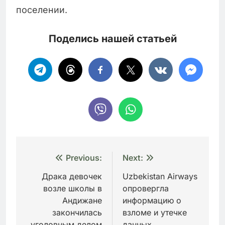
поселении.
Поделись нашей статьей
Навигация
Previous:
Next:
по
Драка девочек
Uzbekistan Airways
возле школы в
опровергла
записям
Андижане
информацию о
закончилась
взломе и утечке
уголовным делом
данных