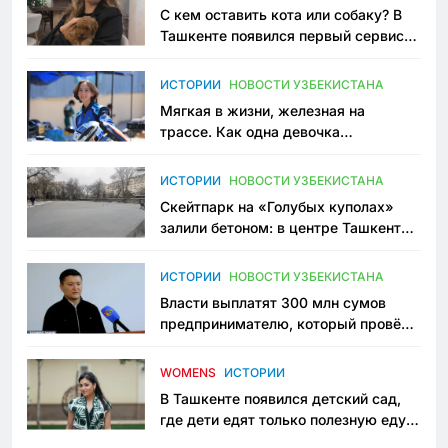
С кем оставить кота или собаку? В
Ташкенте появился первый сервис
зоонянь
ИСТОРИИ
НОВОСТИ УЗБЕКИСТАНА
Мягкая в жизни, железная на
трассе. Как одна девочка
переписывает автоспорт в
Узбекистане
ИСТОРИИ
НОВОСТИ УЗБЕКИСТАНА
Скейтпарк на «Голубых куполах»
залили бетоном: в центре Ташкента
исчезло ещё одно общественное
пространство
ИСТОРИИ
НОВОСТИ УЗБЕКИСТАНА
Власти выплатят 300 млн сумов
предпринимателю, который провёл
пять лет в тюрьме по незаконному
приговору
WOMENS
ИСТОРИИ
В Ташкенте появился детский сад,
где дети едят только полезную еду.
Его открыла мама, которая устала