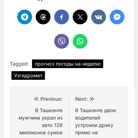
Tagged:
прогноз погоды на неделю
Узгидромет
Навигация
Previous:
Next:
по
В Ташкенте
В Ташкенте двое
мужчина украл из
водителей
записям
авто 128
устроили драку
миллионов сумов
прямо на