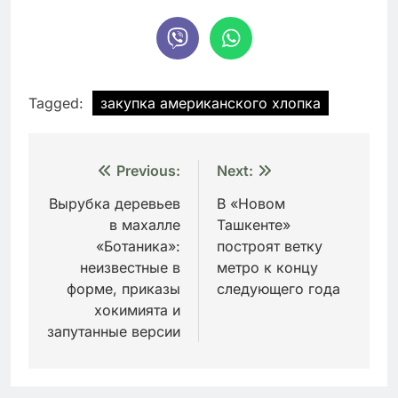
Tagged:
закупка американского хлопка
Навигация
Previous:
Next:
по
Вырубка деревьев
В «Новом
в махалле
Ташкенте»
записям
«Ботаника»:
построят ветку
неизвестные в
метро к концу
форме, приказы
следующего года
хокимията и
запутанные версии