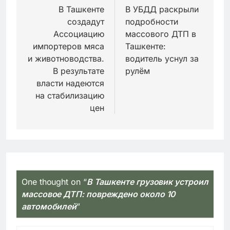
по
В Ташкенте
В УБДД раскрыли
создадут
подробности
записям
Ассоциацию
массового ДТП в
импортеров мяса
Ташкенте:
и животноводства.
водитель уснул за
В результате
рулём
власти надеются
на стабилизацию
цен
One thought on “
В Ташкенте грузовик устроил
массовое ДТП: повреждено около 10
автомобилей
”