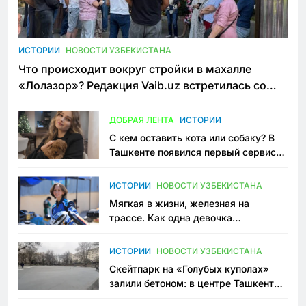
ИСТОРИИ
НОВОСТИ УЗБЕКИСТАНА
Что происходит вокруг стройки в махалле
«Лолазор»? Редакция Vaib.uz встретилась со
всеми сторонами конфликта
ДОБРАЯ ЛЕНТА
ИСТОРИИ
С кем оставить кота или собаку? В
Ташкенте появился первый сервис
зоонянь
ИСТОРИИ
НОВОСТИ УЗБЕКИСТАНА
Мягкая в жизни, железная на
трассе. Как одна девочка
переписывает автоспорт в
Узбекистане
ИСТОРИИ
НОВОСТИ УЗБЕКИСТАНА
Скейтпарк на «Голубых куполах»
залили бетоном: в центре Ташкента
исчезло ещё одно общественное