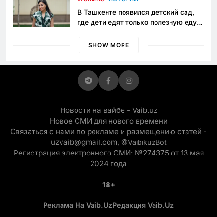
В Ташкенте появился детский сад,
где дети едят только полезную еду.
Его открыла мама, которая устала
просить «кашу без сахара»
SHOW MORE
Новости на вайбе - Vaib.uz
Новое СМИ для нового времени
Связаться с нами по рекламе и размещению статей -
uzvaib@gmail.com,
@VaibikuzBot
Регистрация электронного СМИ: №274375 от 13 мая
2024 года
18+
Реклама На Vaib.uz
Редакция Vaib.uz