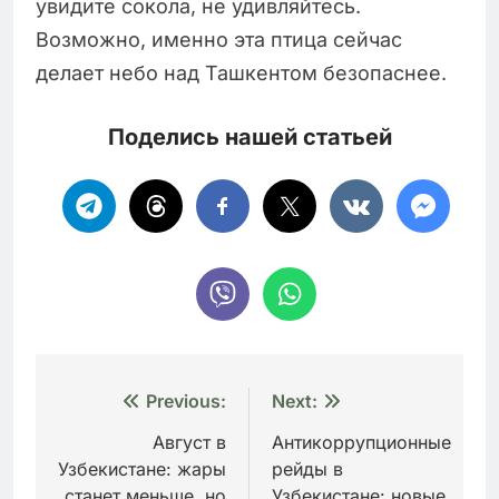
увидите сокола, не удивляйтесь.
Возможно, именно эта птица сейчас
делает небо над Ташкентом безопаснее.
Поделись нашей статьей
Навигация
Previous:
Next:
по
Август в
Антикоррупционные
Узбекистане: жары
рейды в
записям
станет меньше, но
Узбекистане: новые