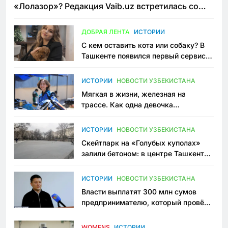
«Лолазор»? Редакция Vaib.uz встретилась со
всеми сторонами конфликта
ДОБРАЯ ЛЕНТА
ИСТОРИИ
С кем оставить кота или собаку? В
Ташкенте появился первый сервис
зоонянь
ИСТОРИИ
НОВОСТИ УЗБЕКИСТАНА
Мягкая в жизни, железная на
трассе. Как одна девочка
переписывает автоспорт в
Узбекистане
ИСТОРИИ
НОВОСТИ УЗБЕКИСТАНА
Скейтпарк на «Голубых куполах»
залили бетоном: в центре Ташкента
исчезло ещё одно общественное
пространство
ИСТОРИИ
НОВОСТИ УЗБЕКИСТАНА
Власти выплатят 300 млн сумов
предпринимателю, который провёл
пять лет в тюрьме по незаконному
приговору
WOMENS
ИСТОРИИ