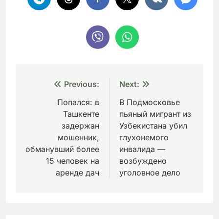
Навигация
Previous:
Next:
по
Попался: в
В Подмосковье
Ташкенте
пьяный мигрант из
записям
задержан
Узбекистана убил
мошенник,
глухонемого
обманувший более
инвалида —
15 человек на
возбуждено
аренде дач
уголовное дело