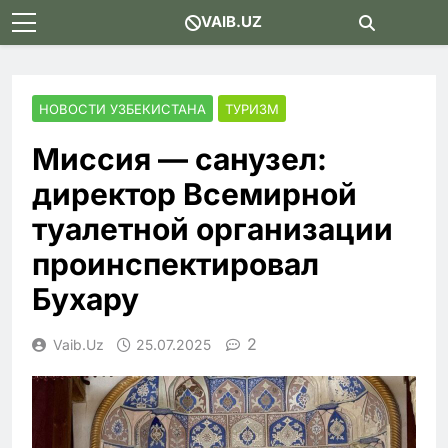
Skip
VAIB.UZ
to
content
НОВОСТИ УЗБЕКИСТАНА
ТУРИЗМ
Миссия — санузел:
директор Всемирной
туалетной организации
проинспектировал
Бухару
2
Vaib.uz
25.07.2025