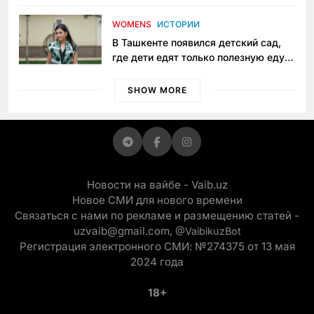
пять лет в тюрьме по незаконному
приговору
WOMENS
ИСТОРИИ
В Ташкенте появился детский сад,
где дети едят только полезную еду.
Его открыла мама, которая устала
просить «кашу без сахара»
SHOW MORE
Новости на вайбе - Vaib.uz
Новое СМИ для нового времени
Связаться с нами по рекламе и размещению статей -
uzvaib@gmail.com,
@VaibikuzBot
Регистрация электронного СМИ: №274375 от 13 мая
2024 года
18+