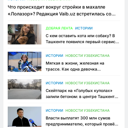
Что происходит вокруг стройки в махалле
«Лолазор»? Редакция Vaib.uz встретилась со
всеми сторонами конфликта
ДОБРАЯ ЛЕНТА
ИСТОРИИ
С кем оставить кота или собаку? В
Ташкенте появился первый сервис
зоонянь
ИСТОРИИ
НОВОСТИ УЗБЕКИСТАНА
Мягкая в жизни, железная на
трассе. Как одна девочка
переписывает автоспорт в
Узбекистане
ИСТОРИИ
НОВОСТИ УЗБЕКИСТАНА
Скейтпарк на «Голубых куполах»
залили бетоном: в центре Ташкента
исчезло ещё одно общественное
пространство
ИСТОРИИ
НОВОСТИ УЗБЕКИСТАНА
Власти выплатят 300 млн сумов
предпринимателю, который провёл