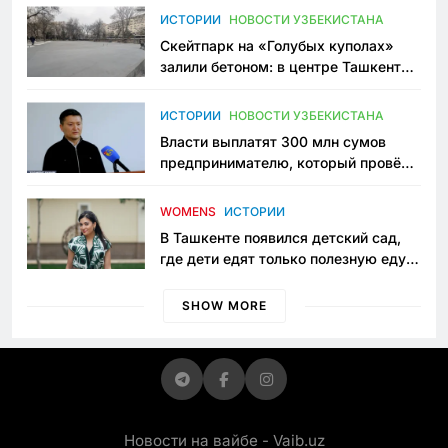
Узбекистане
ИСТОРИИ
НОВОСТИ УЗБЕКИСТАНА
Скейтпарк на «Голубых куполах»
залили бетоном: в центре Ташкента
исчезло ещё одно общественное
пространство
ИСТОРИИ
НОВОСТИ УЗБЕКИСТАНА
Власти выплатят 300 млн сумов
предпринимателю, который провёл
пять лет в тюрьме по незаконному
приговору
WOMENS
ИСТОРИИ
В Ташкенте появился детский сад,
где дети едят только полезную еду.
Его открыла мама, которая устала
просить «кашу без сахара»
SHOW MORE
Новости на вайбе - Vaib.uz