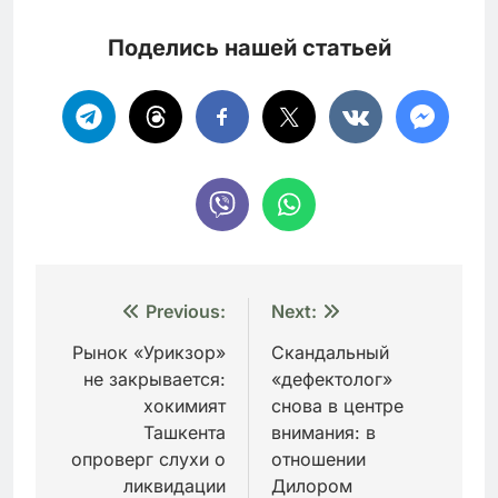
Поделись нашей статьей
Навигация
Previous:
Next:
по
Рынок «Урикзор»
Скандальный
не закрывается:
«дефектолог»
записям
хокимият
снова в центре
Ташкента
внимания: в
опроверг слухи о
отношении
ликвидации
Дилором