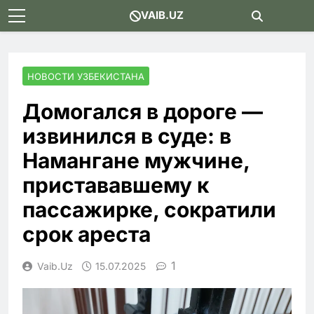
Skip
VAIB.UZ
to
content
НОВОСТИ УЗБЕКИСТАНА
Домогался в дороге —
извинился в суде: в
Намангане мужчине,
пристававшему к
пассажирке, сократили
срок ареста
1
Vaib.uz
15.07.2025