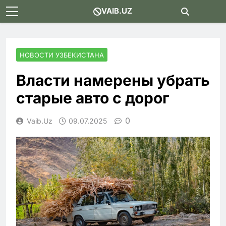
Skip
VAIB.UZ
to
content
НОВОСТИ УЗБЕКИСТАНА
Власти намерены убрать
старые авто с дорог
0
Vaib.uz
09.07.2025