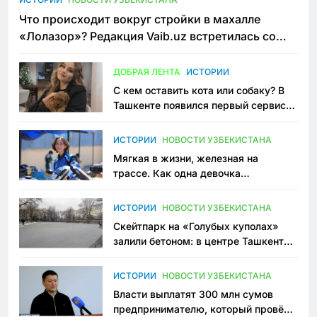
Что происходит вокруг стройки в махалле
«Лолазор»? Редакция Vaib.uz встретилась со
всеми сторонами конфликта
ДОБРАЯ ЛЕНТА
ИСТОРИИ
С кем оставить кота или собаку? В
Ташкенте появился первый сервис
зоонянь
ИСТОРИИ
НОВОСТИ УЗБЕКИСТАНА
Мягкая в жизни, железная на
трассе. Как одна девочка
переписывает автоспорт в
Узбекистане
ИСТОРИИ
НОВОСТИ УЗБЕКИСТАНА
Скейтпарк на «Голубых куполах»
залили бетоном: в центре Ташкента
исчезло ещё одно общественное
пространство
ИСТОРИИ
НОВОСТИ УЗБЕКИСТАНА
Власти выплатят 300 млн сумов
предпринимателю, который провёл