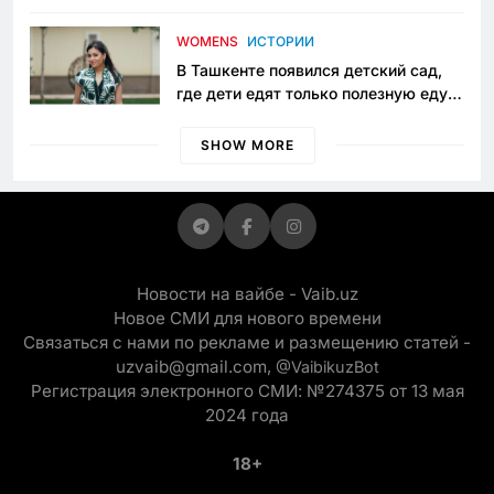
пять лет в тюрьме по незаконному
приговору
WOMENS
ИСТОРИИ
В Ташкенте появился детский сад,
где дети едят только полезную еду.
Его открыла мама, которая устала
просить «кашу без сахара»
SHOW MORE
Новости на вайбе - Vaib.uz
Новое СМИ для нового времени
Связаться с нами по рекламе и размещению статей -
uzvaib@gmail.com,
@VaibikuzBot
Регистрация электронного СМИ: №274375 от 13 мая
2024 года
18+