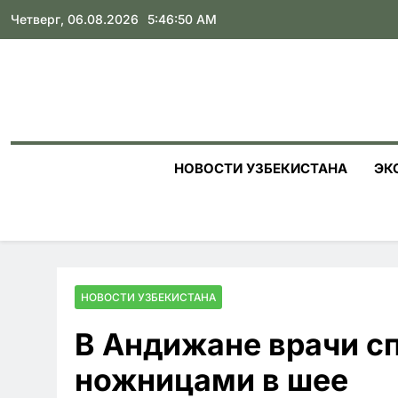
Skip
Четверг, 06.08.2026
5:46:51 AM
to
content
НОВОСТИ УЗБЕКИСТАНА
ЭК
НОВОСТИ УЗБЕКИСТАНА
В Андижане врачи сп
ножницами в шее