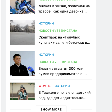
Мягкая в жизни, железная на
трассе. Как одна девочка
переписывает автоспорт в
Узбекистане
ИСТОРИИ
НОВОСТИ УЗБЕКИСТАНА
Скейтпарк на «Голубых
куполах» залили бетоном: в
центре Ташкента исчезло ещё
одно общественное
ИСТОРИИ
пространство
НОВОСТИ УЗБЕКИСТАНА
Власти выплатят 300 млн
сумов предпринимателю,
который провёл пять лет в
тюрьме по незаконному
WOMENS
ИСТОРИИ
приговору
В Ташкенте появился детский
сад, где дети едят только
полезную еду. Его открыла
мама, которая устала просить
SHOW MORE