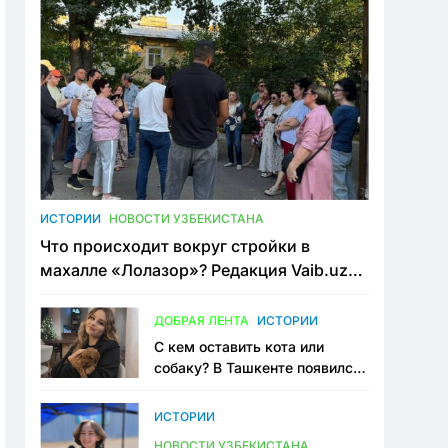
ИСТОРИИ
НОВОСТИ УЗБЕКИСТАНА
Что происходит вокруг стройки в
махалле «Лолазор»? Редакция Vaib.uz
встретилась со всеми сторонами
конфликта
ДОБРАЯ ЛЕНТА
ИСТОРИИ
С кем оставить кота или
собаку? В Ташкенте появился
первый сервис зоонянь
ИСТОРИИ
НОВОСТИ УЗБЕКИСТАНА