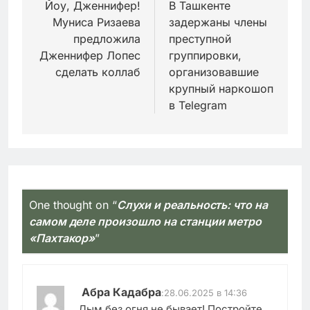
по
Йоу, Дженнифер!
В Ташкенте
Муниса Ризаева
задержаны члены
записям
предложила
преступной
Дженнифер Лопес
группировки,
сделать коллаб
организовавшие
крупный наркошоп
в Telegram
One thought on “
Слухи и реальность: что на
самом деле произошло на станции метро
«Пахтакор»
”
Абра Кадабра
:
28.06.2025 в 14:36
Дым без огня не бывает! Постройте