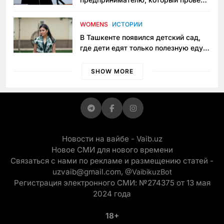
пять лет в тюрьме по незаконному
приговору
WOMENS
ИСТОРИИ
В Ташкенте появился детский сад,
где дети едят только полезную еду.
Его открыла мама, которая устала
просить «кашу без сахара»
SHOW MORE
Новости на вайбе - Vaib.uz
Новое СМИ для нового времени
Связаться с нами по рекламе и размещению статей -
uzvaib@gmail.com,
@VaibikuzBot
Регистрация электронного СМИ: №274375 от 13 мая
2024 года
18+