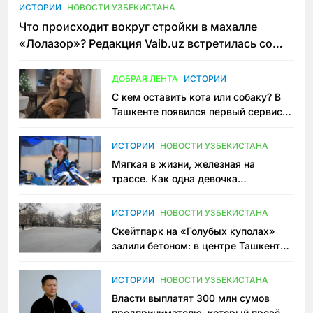
ИСТОРИИ
НОВОСТИ УЗБЕКИСТАНА
Что происходит вокруг стройки в махалле
«Лолазор»? Редакция Vaib.uz встретилась со
всеми сторонами конфликта
ДОБРАЯ ЛЕНТА
ИСТОРИИ
С кем оставить кота или собаку? В
Ташкенте появился первый сервис
зоонянь
ИСТОРИИ
НОВОСТИ УЗБЕКИСТАНА
Мягкая в жизни, железная на
трассе. Как одна девочка
переписывает автоспорт в
Узбекистане
ИСТОРИИ
НОВОСТИ УЗБЕКИСТАНА
Скейтпарк на «Голубых куполах»
залили бетоном: в центре Ташкента
исчезло ещё одно общественное
пространство
ИСТОРИИ
НОВОСТИ УЗБЕКИСТАНА
Власти выплатят 300 млн сумов
предпринимателю, который провёл