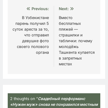
Навигация
Previous:
Next:
по
В Узбекистане
Вместо
парень получил 5
бесплатных
записям
суток ареста за то,
пляжей —
что отправил
страшилки и
девушке фото
таблички: почему
своего полового
молодёжь
органа
Ташкента купается
в запретных
местах
2 thoughts on “
Свадебный перформанс
«Нужен муж» снова не понравился местным