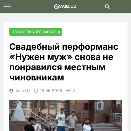
Skip
VAIB.UZ
to
content
НОВОСТИ УЗБЕКИСТАНА
Свадебный перформанс
«Нужен муж» снова не
понравился местным
чиновникам
2
Vaib.uz
18.06.2025