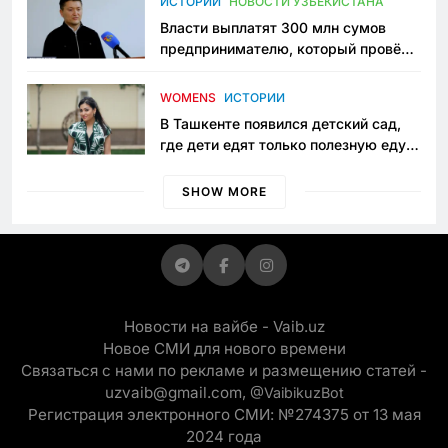
ИСТОРИИ
НОВОСТИ УЗБЕКИСТАНА
Власти выплатят 300 млн сумов
предпринимателю, который провёл
пять лет в тюрьме по незаконному
приговору
WOMENS
ИСТОРИИ
В Ташкенте появился детский сад,
где дети едят только полезную еду.
Его открыла мама, которая устала
просить «кашу без сахара»
SHOW MORE
Новости на вайбе - Vaib.uz
Новое СМИ для нового времени
Связаться с нами по рекламе и размещению статей -
uzvaib@gmail.com,
@VaibikuzBot
Регистрация электронного СМИ: №274375 от 13 мая
2024 года