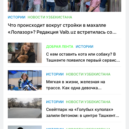
ИСТОРИИ
НОВОСТИ УЗБЕКИСТАНА
Что происходит вокруг стройки в махалле
«Лолазор»? Редакция Vaib.uz встретилась со
всеми сторонами конфликта
ДОБРАЯ ЛЕНТА
ИСТОРИИ
С кем оставить кота или собаку? В
Ташкенте появился первый сервис
зоонянь
ИСТОРИИ
НОВОСТИ УЗБЕКИСТАНА
Мягкая в жизни, железная на
трассе. Как одна девочка
переписывает автоспорт в
Узбекистане
ИСТОРИИ
НОВОСТИ УЗБЕКИСТАНА
Скейтпарк на «Голубых куполах»
залили бетоном: в центре Ташкента
исчезло ещё одно общественное
пространство