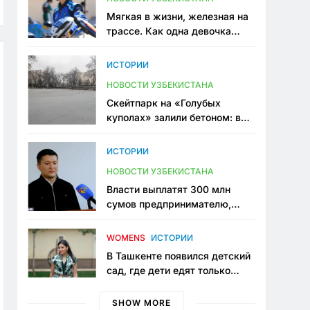
Мягкая в жизни, железная на
трассе. Как одна девочка
переписывает автоспорт в
Узбекистане
ИСТОРИИ
НОВОСТИ УЗБЕКИСТАНА
Скейтпарк на «Голубых
куполах» залили бетоном: в
центре Ташкента исчезло ещё
одно общественное
ИСТОРИИ
пространство
НОВОСТИ УЗБЕКИСТАНА
Власти выплатят 300 млн
сумов предпринимателю,
который провёл пять лет в
тюрьме по незаконному
WOMENS
ИСТОРИИ
приговору
В Ташкенте появился детский
сад, где дети едят только
полезную еду. Его открыла
мама, которая устала просить
SHOW MORE