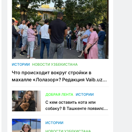
ИСТОРИИ
НОВОСТИ УЗБЕКИСТАНА
Что происходит вокруг стройки в
махалле «Лолазор»? Редакция Vaib.uz
встретилась со всеми сторонами
конфликта
ДОБРАЯ ЛЕНТА
ИСТОРИИ
С кем оставить кота или
собаку? В Ташкенте появился
первый сервис зоонянь
ИСТОРИИ
НОВОСТИ УЗБЕКИСТАНА