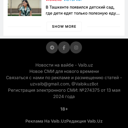
В Ташкенте появился детский сад,
где дети едят только полезную еду.
Его открыла мама, которая устала
просить «кашу без сахара»
SHOW MORE
Новости на вайбе - Vaib.uz
Новое СМИ для нового времени
Связаться с нами по рекламе и размещению статей -
uzvaib@gmail.com,
@VaibikuzBot
Регистрация электронного СМИ: №274375 от 13 мая
2024 года
18+
Реклама На Vaib.uz
Редакция Vaib.uz