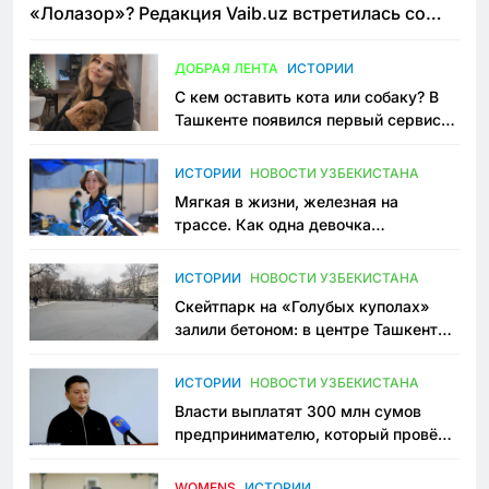
«Лолазор»? Редакция Vaib.uz встретилась со
всеми сторонами конфликта
ДОБРАЯ ЛЕНТА
ИСТОРИИ
С кем оставить кота или собаку? В
Ташкенте появился первый сервис
зоонянь
ИСТОРИИ
НОВОСТИ УЗБЕКИСТАНА
Мягкая в жизни, железная на
трассе. Как одна девочка
переписывает автоспорт в
Узбекистане
ИСТОРИИ
НОВОСТИ УЗБЕКИСТАНА
Скейтпарк на «Голубых куполах»
залили бетоном: в центре Ташкента
исчезло ещё одно общественное
пространство
ИСТОРИИ
НОВОСТИ УЗБЕКИСТАНА
Власти выплатят 300 млн сумов
предпринимателю, который провёл
пять лет в тюрьме по незаконному
приговору
WOMENS
ИСТОРИИ