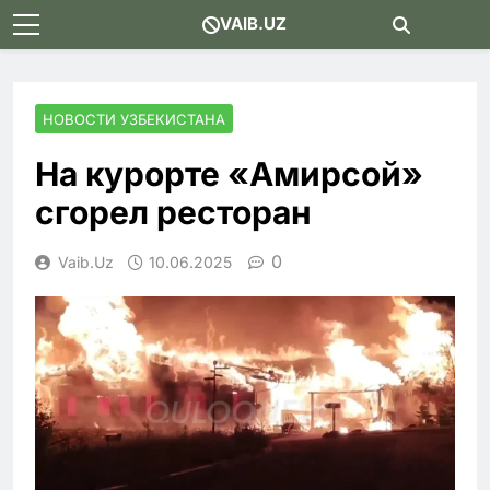
Skip
VAIB.UZ
to
content
НОВОСТИ УЗБЕКИСТАНА
На курорте «Амирсой»
сгорел ресторан
0
Vaib.uz
10.06.2025