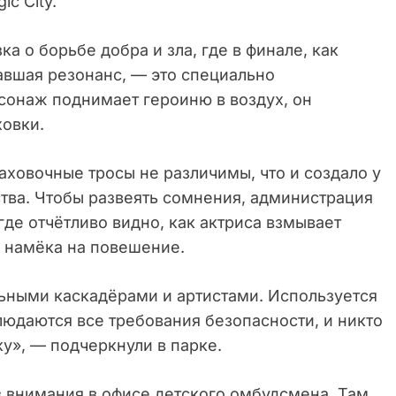
c City.
а о борьбе добра и зла, где в финале, как
авшая резонанс, — это специально
сонаж поднимает героиню в воздух, он
овки.
раховочные тросы не различимы, что и создало у
тва. Чтобы развеять сомнения, администрация
где отчётливо видно, как актриса взмывает
о намёка на повешение.
ьными каскадёрами и артистами. Используется
юдаются все требования безопасности, и никто
ку», — подчеркнули в парке.
з внимания в офисе детского омбудсмена. Там