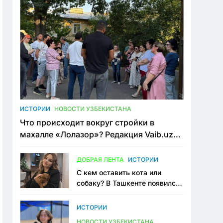
ИСТОРИИ
НОВОСТИ УЗБЕКИСТАНА
Что происходит вокруг стройки в
махалле «Лолазор»? Редакция Vaib.uz
встретилась со всеми сторонами
конфликта
ДОБРАЯ ЛЕНТА
ИСТОРИИ
С кем оставить кота или
собаку? В Ташкенте появился
первый сервис зоонянь
ИСТОРИИ
НОВОСТИ УЗБЕКИСТАНА