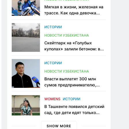
Мягкая в жизни, железная на
трассе. Как одна девочка
переписывает автоспорт в
Узбекистане
ИСТОРИИ
НОВОСТИ УЗБЕКИСТАНА
Скейтпарк на «Голубых
куполах» залили бетоном: в
центре Ташкента исчезло ещё
одно общественное
ИСТОРИИ
пространство
НОВОСТИ УЗБЕКИСТАНА
Власти выплатят 300 млн
сумов предпринимателю,
который провёл пять лет в
тюрьме по незаконному
WOMENS
ИСТОРИИ
приговору
В Ташкенте появился детский
сад, где дети едят только
полезную еду. Его открыла
мама, которая устала просить
SHOW MORE