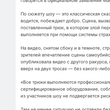
говорится в официальном заявлении Magi
По сюжету шоу — это классическая сказк
водится, побеждает добро. Сцена, вызв
поставленный трюк, в котором злой пер
выполняется при помощи системы страх
На видео, снятом сбоку и в темноте, ст
зрителей впечатление сцены самоубийс
опубликовала видео с другого ракурса, 
вверх на двух тросах — без какого-либ
«Все трюки выполняются профессионал
сертифицированное оборудование, собл
из участников шоу не подвергается рис
Тем не менее ситуацию не оставили бе