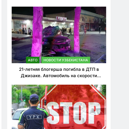
о резком ужесточении наказаний для
нарушителей ПДД
АВТО
НОВОСТИ УЗБЕКИСТАНА
21-летняя блогерша погибла в ДТП в
Джизаке. Автомобиль на скорости
врезался в дерево