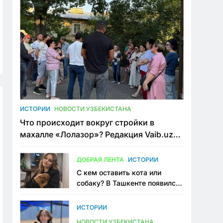
ИСТОРИИ
НОВОСТИ УЗБЕКИСТАНА
Что происходит вокруг стройки в
махалле «Лолазор»? Редакция Vaib.uz
встретилась со всеми сторонами
конфликта
ДОБРАЯ ЛЕНТА
ИСТОРИИ
С кем оставить кота или
собаку? В Ташкенте появился
первый сервис зоонянь
ИСТОРИИ
НОВОСТИ УЗБЕКИСТАНА