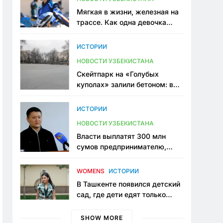
Мягкая в жизни, железная на
трассе. Как одна девочка
переписывает автоспорт в
Узбекистане
ИСТОРИИ
НОВОСТИ УЗБЕКИСТАНА
Скейтпарк на «Голубых
куполах» залили бетоном: в
центре Ташкента исчезло ещё
одно общественное
ИСТОРИИ
пространство
НОВОСТИ УЗБЕКИСТАНА
Власти выплатят 300 млн
сумов предпринимателю,
который провёл пять лет в
тюрьме по незаконному
WOMENS
ИСТОРИИ
приговору
В Ташкенте появился детский
сад, где дети едят только
полезную еду. Его открыла
мама, которая устала просить
SHOW MORE