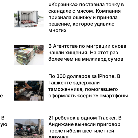
«Корзинка» поставила точку в
скандале с мясом. Компания
признала ошибку и приняла
решение, которое удивило
многих
В Агентстве по миграции снова
а
нашли хищения. На этот раз
более чем на миллиард сумов
По 300 долларов за iPhone. В
Ташкенте задержали
таможенника, помогавшего
е
оформлять «серые» смартфоны
 В
21 ребенок в одном Tracker. В
ную
Андижане вынесли приговор
после гибели шестилетней
девочки