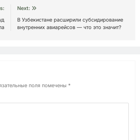
s:
Next:
уд
В Узбекистане расширили субсидирование
ла
внутренних авиарейсов — что это значит?
язательные поля помечены
*