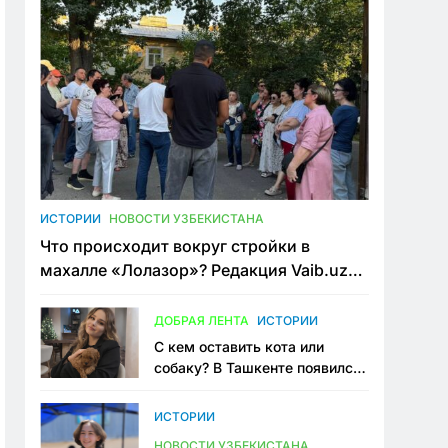
ИСТОРИИ
НОВОСТИ УЗБЕКИСТАНА
Что происходит вокруг стройки в
махалле «Лолазор»? Редакция Vaib.uz
встретилась со всеми сторонами
конфликта
ДОБРАЯ ЛЕНТА
ИСТОРИИ
С кем оставить кота или
собаку? В Ташкенте появился
первый сервис зоонянь
ИСТОРИИ
НОВОСТИ УЗБЕКИСТАНА