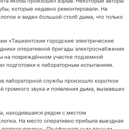
нта якобы произошёл взрыв. Некоторые авторы
убы, которые недавно ремонтировали. На
лопок и виден большой столб дыма, что только
ии «Ташкентские городские электрические
рудники оперативной бригады электроснабжения
ты на повреждённом участке подземной
ках подготовки к лабораторным испытаниям.
ов лабораторной службы произошло короткое
ой громкого звука и появления дыма, вызвавших
а, находившаяся рядом с местом
хлопка. На место оперативно прибыла выездная
ей первую помощь. По официальным данным,