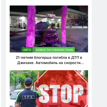
о резком ужесточении наказаний для
нарушителей ПДД
АВТО
НОВОСТИ УЗБЕКИСТАНА
21-летняя блогерша погибла в ДТП в
Джизаке. Автомобиль на скорости
врезался в дерево