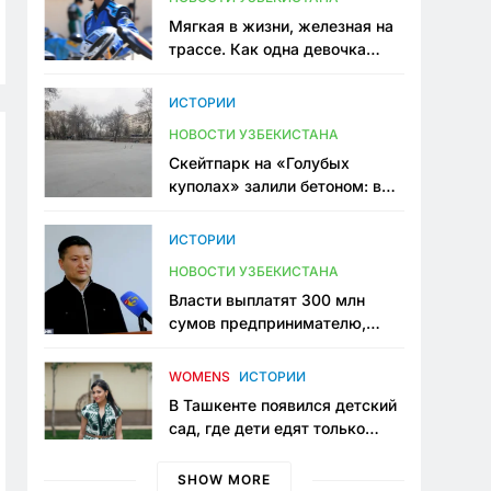
Мягкая в жизни, железная на
трассе. Как одна девочка
переписывает автоспорт в
Узбекистане
ИСТОРИИ
НОВОСТИ УЗБЕКИСТАНА
Скейтпарк на «Голубых
куполах» залили бетоном: в
центре Ташкента исчезло ещё
одно общественное
ИСТОРИИ
пространство
НОВОСТИ УЗБЕКИСТАНА
Власти выплатят 300 млн
сумов предпринимателю,
который провёл пять лет в
тюрьме по незаконному
WOMENS
ИСТОРИИ
приговору
В Ташкенте появился детский
сад, где дети едят только
полезную еду. Его открыла
мама, которая устала просить
SHOW MORE