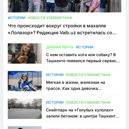
ИСТОРИИ
НОВОСТИ УЗБЕКИСТАНА
Что происходит вокруг стройки в махалле
«Лолазор»? Редакция Vaib.uz встретилась со
всеми сторонами конфликта
ДОБРАЯ ЛЕНТА
ИСТОРИИ
С кем оставить кота или собаку? В
Ташкенте появился первый сервис
зоонянь
ИСТОРИИ
НОВОСТИ УЗБЕКИСТАНА
Мягкая в жизни, железная на
трассе. Как одна девочка
переписывает автоспорт в
Узбекистане
ИСТОРИИ
НОВОСТИ УЗБЕКИСТАНА
Скейтпарк на «Голубых куполах»
залили бетоном: в центре Ташкента
исчезло ещё одно общественное
пространство