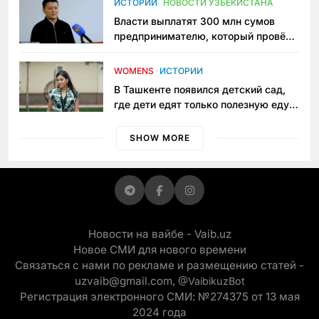
ИСТОРИИ
НОВОСТИ УЗБЕКИСТАНА
Власти выплатят 300 млн сумов
предпринимателю, который провёл
пять лет в тюрьме по незаконному
приговору
WOMENS
ИСТОРИИ
В Ташкенте появился детский сад,
где дети едят только полезную еду.
Его открыла мама, которая устала
просить «кашу без сахара»
SHOW MORE
Новости на вайбе - Vaib.uz
Новое СМИ для нового времени
Связаться с нами по рекламе и размещению статей -
uzvaib@gmail.com,
@VaibikuzBot
Регистрация электронного СМИ: №274375 от 13 мая
2024 года