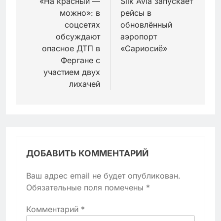
по
«На красный —
Silk Avia запускает
можно»: в
рейсы в
записям
соцсетях
обновлённый
обсуждают
аэропорт
опасное ДТП в
«Сариосиё»
Фергане с
участием двух
лихачей
ДОБАВИТЬ КОММЕНТАРИЙ
Ваш адрес email не будет опубликован.
Обязательные поля помечены
*
Комментарий
*