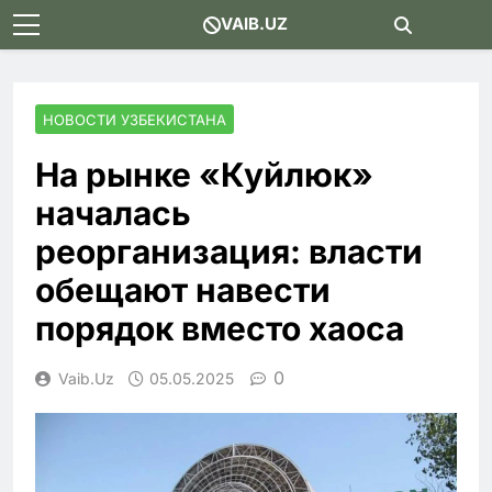
Skip
VAIB.UZ
to
content
НОВОСТИ УЗБЕКИСТАНА
На рынке «Куйлюк»
началась
реорганизация: власти
обещают навести
порядок вместо хаоса
0
Vaib.uz
05.05.2025