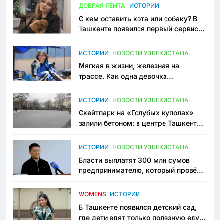
ДОБРАЯ ЛЕНТА
ИСТОРИИ
С кем оставить кота или собаку? В
Ташкенте появился первый сервис
зоонянь
ИСТОРИИ
НОВОСТИ УЗБЕКИСТАНА
Мягкая в жизни, железная на
трассе. Как одна девочка
переписывает автоспорт в
Узбекистане
ИСТОРИИ
НОВОСТИ УЗБЕКИСТАНА
Скейтпарк на «Голубых куполах»
залили бетоном: в центре Ташкента
исчезло ещё одно общественное
пространство
ИСТОРИИ
НОВОСТИ УЗБЕКИСТАНА
Власти выплатят 300 млн сумов
предпринимателю, который провёл
пять лет в тюрьме по незаконному
приговору
WOMENS
ИСТОРИИ
В Ташкенте появился детский сад,
где дети едят только полезную еду.