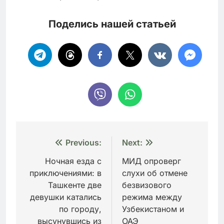
Поделись нашей статьей
Навигация
Previous:
Next:
по
Ночная езда с
МИД опроверг
приключениями: в
слухи об отмене
записям
Ташкенте две
безвизового
девушки катались
режима между
по городу,
Узбекистаном и
высунувшись из
ОАЭ