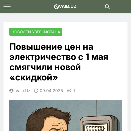
Skip
VAIB.UZ
to
content
НОВОСТИ УЗБЕКИСТАНА
Повышение цен на
электричество с 1 мая
смягчили новой
«скидкой»
1
Vaib.uz
09.04.2025