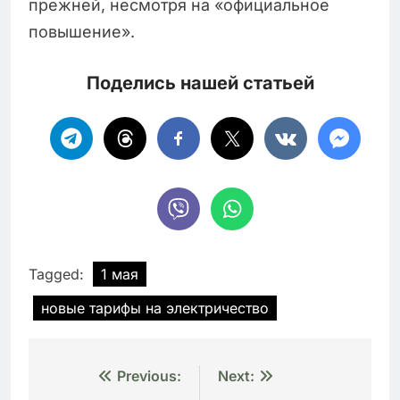
прежней, несмотря на «официальное
повышение».
Поделись нашей статьей
Tagged:
1 мая
новые тарифы на электричество
Навигация
Previous:
Next: