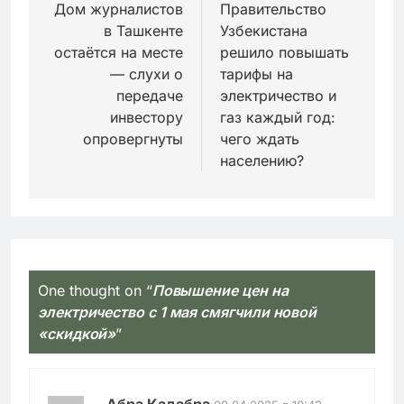
по
Дом журналистов
Правительство
в Ташкенте
Узбекистана
записям
остаётся на месте
решило повышать
— слухи о
тарифы на
передаче
электричество и
инвестору
газ каждый год:
опровергнуты
чего ждать
населению?
One thought on “
Повышение цен на
электричество с 1 мая смягчили новой
«скидкой»
”
Абра Кадабра