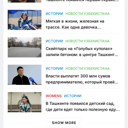
зоонянь
ИСТОРИИ
НОВОСТИ УЗБЕКИСТАНА
Мягкая в жизни, железная на
трассе. Как одна девочка
переписывает автоспорт в
Узбекистане
ИСТОРИИ
НОВОСТИ УЗБЕКИСТАНА
Скейтпарк на «Голубых куполах»
залили бетоном: в центре Ташкента
исчезло ещё одно общественное
пространство
ИСТОРИИ
НОВОСТИ УЗБЕКИСТАНА
Власти выплатят 300 млн сумов
предпринимателю, который провёл
пять лет в тюрьме по незаконному
приговору
WOMENS
ИСТОРИИ
В Ташкенте появился детский сад,
где дети едят только полезную еду.
Его открыла мама, которая устала
просить «кашу без сахара»
SHOW MORE