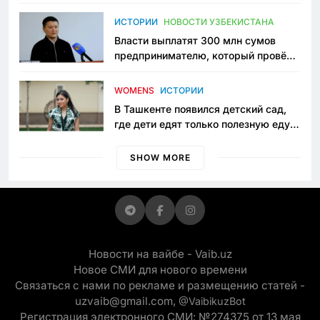
исчезло ещё одно общественное
пространство
ИСТОРИИ
НОВОСТИ УЗБЕКИСТАНА
Власти выплатят 300 млн сумов
предпринимателю, который провёл
пять лет в тюрьме по незаконному
приговору
WOMENS
ИСТОРИИ
В Ташкенте появился детский сад,
где дети едят только полезную еду.
Его открыла мама, которая устала
просить «кашу без сахара»
SHOW MORE
Новости на вайбе - Vaib.uz
Новое СМИ для нового времени
Связаться с нами по рекламе и размещению статей -
uzvaib@gmail.com,
@VaibikuzBot
Регистрация электронного СМИ: №274375 от 13 мая