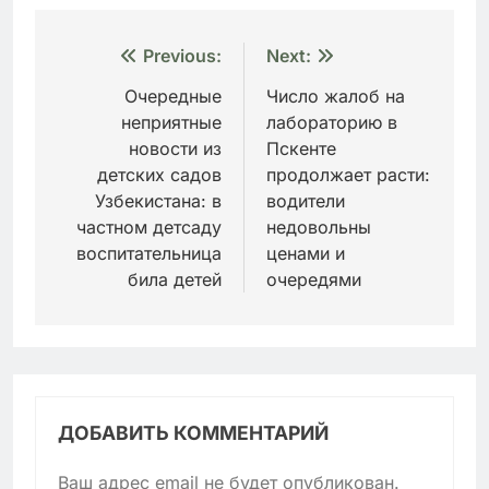
Навигация
Previous:
Next:
по
Очередные
Число жалоб на
неприятные
лабораторию в
записям
новости из
Пскенте
детских садов
продолжает расти:
Узбекистана: в
водители
частном детсаду
недовольны
воспитательница
ценами и
била детей
очередями
ДОБАВИТЬ КОММЕНТАРИЙ
Ваш адрес email не будет опубликован.