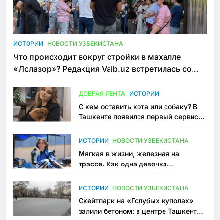
ИСТОРИИ
НОВОСТИ УЗБЕКИСТАНА
Что происходит вокруг стройки в махалле
«Лолазор»? Редакция Vaib.uz встретилась со
всеми сторонами конфликта
ДОБРАЯ ЛЕНТА
ИСТОРИИ
С кем оставить кота или собаку? В
Ташкенте появился первый сервис
зоонянь
ИСТОРИИ
НОВОСТИ УЗБЕКИСТАНА
Мягкая в жизни, железная на
трассе. Как одна девочка
переписывает автоспорт в
Узбекистане
ИСТОРИИ
НОВОСТИ УЗБЕКИСТАНА
Скейтпарк на «Голубых куполах»
залили бетоном: в центре Ташкента