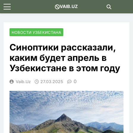
Skip
VAIB.UZ
to
content
НОВОСТИ УЗБЕКИСТАНА
Синоптики рассказали,
каким будет апрель в
Узбекистане в этом году
0
Vaib.uz
27.03.2025