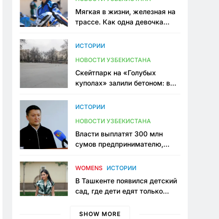
Мягкая в жизни, железная на
трассе. Как одна девочка
переписывает автоспорт в
Узбекистане
ИСТОРИИ
НОВОСТИ УЗБЕКИСТАНА
Скейтпарк на «Голубых
куполах» залили бетоном: в
центре Ташкента исчезло ещё
одно общественное
ИСТОРИИ
пространство
НОВОСТИ УЗБЕКИСТАНА
Власти выплатят 300 млн
сумов предпринимателю,
который провёл пять лет в
тюрьме по незаконному
WOMENS
ИСТОРИИ
приговору
В Ташкенте появился детский
сад, где дети едят только
полезную еду. Его открыла
мама, которая устала просить
SHOW MORE