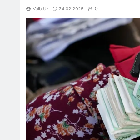
0
Vaib.uz
24.02.2025