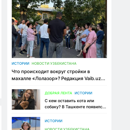
ИСТОРИИ
НОВОСТИ УЗБЕКИСТАНА
Что происходит вокруг стройки в
махалле «Лолазор»? Редакция Vaib.uz
встретилась со всеми сторонами
конфликта
ДОБРАЯ ЛЕНТА
ИСТОРИИ
С кем оставить кота или
собаку? В Ташкенте появился
первый сервис зоонянь
ИСТОРИИ
НОВОСТИ УЗБЕКИСТАНА