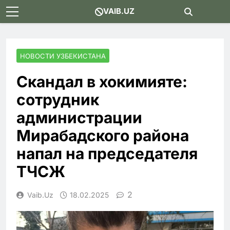
Skip
VAIB.UZ
to
content
НОВОСТИ УЗБЕКИСТАНА
Скандал в хокимияте:
сотрудник
администрации
Мирабадского района
напал на председателя
ТЧСЖ
2
Vaib.uz
18.02.2025