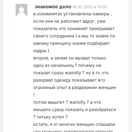
знакомое дело
:
18.02.2025 в 13:05
в хокимиятах установлены камеры ,
если они не работают вдруг, уже
показатель что хокимият прикрывает
своего сотрудника ( а мы то знаем по
какому принципу хоким подбирает
кадры )
второе, а зачем он вызвал только
одну из начальниц ? почему не
показал сразу жалобу ? ну а то что
разорвал одежду показывает его
огромный опыт в раздевании женщин
!
потом вышлет ? жалобу ? а что
мешало сразу показать и разобраться
? титьку хотел ?
кстати, я от многих женщин слышала
что мужчины руководители открыто