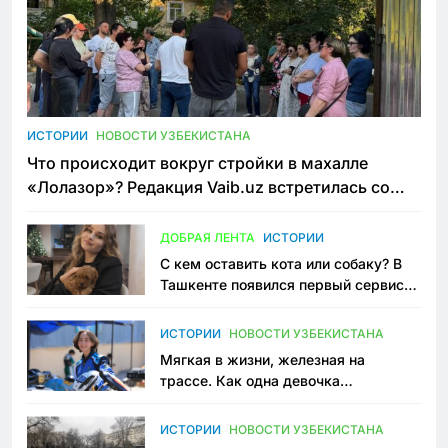
ИСТОРИИ
НОВОСТИ УЗБЕКИСТАНА
Что происходит вокруг стройки в махалле
«Лолазор»? Редакция Vaib.uz встретилась со
всеми сторонами конфликта
ДОБРАЯ ЛЕНТА
ИСТОРИИ
С кем оставить кота или собаку? В
Ташкенте появился первый сервис
зоонянь
ИСТОРИИ
НОВОСТИ УЗБЕКИСТАНА
Мягкая в жизни, железная на
трассе. Как одна девочка
переписывает автоспорт в
Узбекистане
ИСТОРИИ
НОВОСТИ УЗБЕКИСТАНА