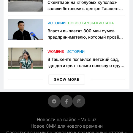
Скейтпарк на «Голубых куполах»
залили бетоном: в центре Ташкента
исчезло ещё одно общественное
пространство
ИСТОРИИ
НОВОСТИ УЗБЕКИСТАНА
Власти выплатят 300 млн сумов
предпринимателю, который провёл
пять лет в тюрьме по незаконному
приговору
WOMENS
ИСТОРИИ
В Ташкенте появился детский сад,
где дети едят только полезную еду.
Его открыла мама, которая устала
просить «кашу без сахара»
SHOW MORE
Новости на вайбе - Vaib.uz
Новое СМИ для нового времени
Связаться с нами по рекламе и размещению статей -