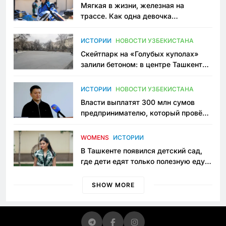
Мягкая в жизни, железная на
трассе. Как одна девочка
переписывает автоспорт в
Узбекистане
ИСТОРИИ
НОВОСТИ УЗБЕКИСТАНА
Скейтпарк на «Голубых куполах»
залили бетоном: в центре Ташкента
исчезло ещё одно общественное
пространство
ИСТОРИИ
НОВОСТИ УЗБЕКИСТАНА
Власти выплатят 300 млн сумов
предпринимателю, который провёл
пять лет в тюрьме по незаконному
приговору
WOMENS
ИСТОРИИ
В Ташкенте появился детский сад,
где дети едят только полезную еду.
Его открыла мама, которая устала
просить «кашу без сахара»
SHOW MORE