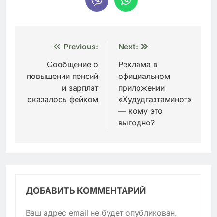
Навигация
Previous:
Next:
по
Сообщение о
Реклама в
повышении пенсий
официальном
записям
и зарплат
приложении
оказалось фейком
«Худудгазтаминот»
— кому это
выгодно?
ДОБАВИТЬ КОММЕНТАРИЙ
Ваш адрес email не будет опубликован.