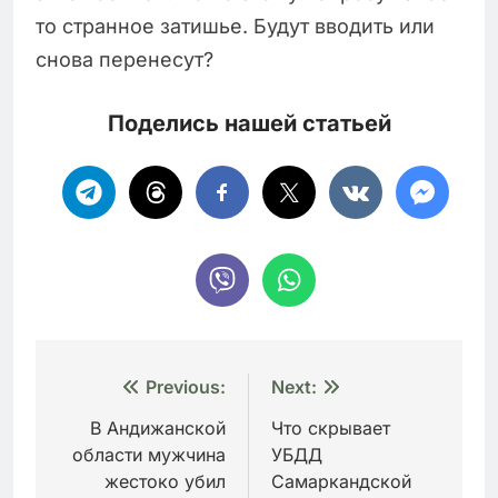
то странное затишье. Будут вводить или
снова перенесут?
Поделись нашей статьей
Навигация
Previous:
Next:
по
В Андижанской
Что скрывает
области мужчина
УБДД
записям
жестоко убил
Самаркандской