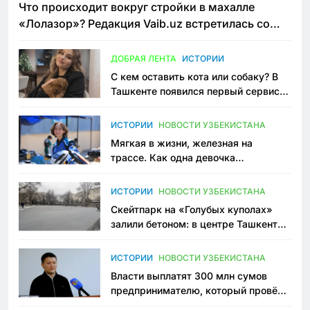
Что происходит вокруг стройки в махалле
«Лолазор»? Редакция Vaib.uz встретилась со
всеми сторонами конфликта
ДОБРАЯ ЛЕНТА
ИСТОРИИ
С кем оставить кота или собаку? В
Ташкенте появился первый сервис
зоонянь
ИСТОРИИ
НОВОСТИ УЗБЕКИСТАНА
Мягкая в жизни, железная на
трассе. Как одна девочка
переписывает автоспорт в
Узбекистане
ИСТОРИИ
НОВОСТИ УЗБЕКИСТАНА
Скейтпарк на «Голубых куполах»
залили бетоном: в центре Ташкента
исчезло ещё одно общественное
пространство
ИСТОРИИ
НОВОСТИ УЗБЕКИСТАНА
Власти выплатят 300 млн сумов
предпринимателю, который провёл
пять лет в тюрьме по незаконному