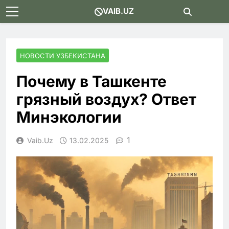
Skip
VAIB.UZ
to
content
НОВОСТИ УЗБЕКИСТАНА
Почему в Ташкенте
грязный воздух? Ответ
Минэкологии
1
Vaib.uz
13.02.2025