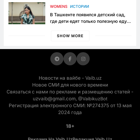
приговору
WOMENS
ИСТОРИИ
В Ташкенте появился детский сад,
где дети едят только полезную еду.
Его открыла мама, которая устала
просить «кашу без сахара»
SHOW MORE
Новости на вайбе - Vaib.uz
Новое СМИ для нового времени
Связаться с нами по рекламе и размещению статей -
uzvaib@gmail.com,
@VaibikuzBot
Регистрация электронного СМИ: №274375 от 13 мая
2024 года
18+
Реклама На Vaib.uz
Редакция Vaib.uz