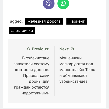
Tagged:
железная дорога
Паркент
электрички
Навигация
Previous:
Next:
по
В Узбекистане
Мошенники
запустили систему
маскируются под
записям
контроля дронов.
маркетплейс Temu
Правда, сами
и обманывают
дроны для
узбекистанцев
граждан остаются
недоступными