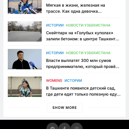
Мягкая в жизни, железная на
трассе. Как одна девочка
переписывает автоспорт в
Узбекистане
ИСТОРИИ
НОВОСТИ УЗБЕКИСТАНА
Скейтпарк на «Голубых куполах»
залили бетоном: в центре Ташкента
исчезло ещё одно общественное
пространство
ИСТОРИИ
НОВОСТИ УЗБЕКИСТАНА
Власти выплатят 300 млн сумов
предпринимателю, который провёл
пять лет в тюрьме по незаконному
приговору
WOMENS
ИСТОРИИ
В Ташкенте появился детский сад,
где дети едят только полезную еду.
Его открыла мама, которая устала
просить «кашу без сахара»
SHOW MORE