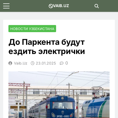
Skip
VAIB.UZ
to
content
НОВОСТИ УЗБЕКИСТАНА
До Паркента будут
ездить электрички
0
Vaib.uz
23.01.2025