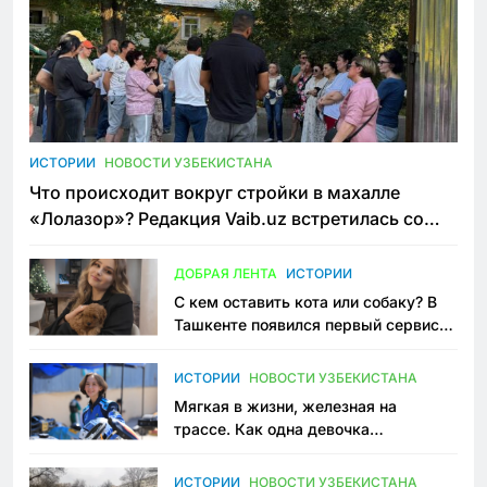
ИСТОРИИ
НОВОСТИ УЗБЕКИСТАНА
Что происходит вокруг стройки в махалле
«Лолазор»? Редакция Vaib.uz встретилась со
всеми сторонами конфликта
ДОБРАЯ ЛЕНТА
ИСТОРИИ
С кем оставить кота или собаку? В
Ташкенте появился первый сервис
зоонянь
ИСТОРИИ
НОВОСТИ УЗБЕКИСТАНА
Мягкая в жизни, железная на
трассе. Как одна девочка
переписывает автоспорт в
Узбекистане
ИСТОРИИ
НОВОСТИ УЗБЕКИСТАНА