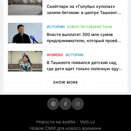
Скейтпарк на «Голубых куполах»
залили бетоном: в центре Ташкента
исчезло ещё одно общественное
пространство
ИСТОРИИ
НОВОСТИ УЗБЕКИСТАНА
Власти выплатят 300 млн сумов
предпринимателю, который провёл
пять лет в тюрьме по незаконному
приговору
WOMENS
ИСТОРИИ
В Ташкенте появился детский сад,
где дети едят только полезную еду.
Его открыла мама, которая устала
просить «кашу без сахара»
SHOW MORE
Новости на вайбе - Vaib.uz
Новое СМИ для нового времени