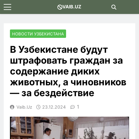
Skip
VAIB.UZ
to
content
НОВОСТИ УЗБЕКИСТАНА
В Узбекистане будут
штрафовать граждан за
содержание диких
животных, а чиновников
— за бездействие
1
Vaib.uz
23.12.2024