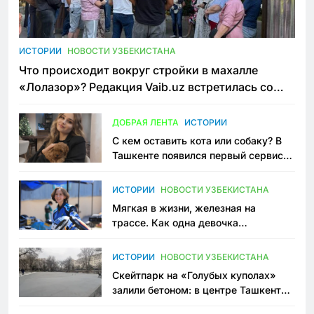
ИСТОРИИ
НОВОСТИ УЗБЕКИСТАНА
Что происходит вокруг стройки в махалле
«Лолазор»? Редакция Vaib.uz встретилась со
всеми сторонами конфликта
ДОБРАЯ ЛЕНТА
ИСТОРИИ
С кем оставить кота или собаку? В
Ташкенте появился первый сервис
зоонянь
ИСТОРИИ
НОВОСТИ УЗБЕКИСТАНА
Мягкая в жизни, железная на
трассе. Как одна девочка
переписывает автоспорт в
Узбекистане
ИСТОРИИ
НОВОСТИ УЗБЕКИСТАНА
Скейтпарк на «Голубых куполах»
залили бетоном: в центре Ташкента
исчезло ещё одно общественное