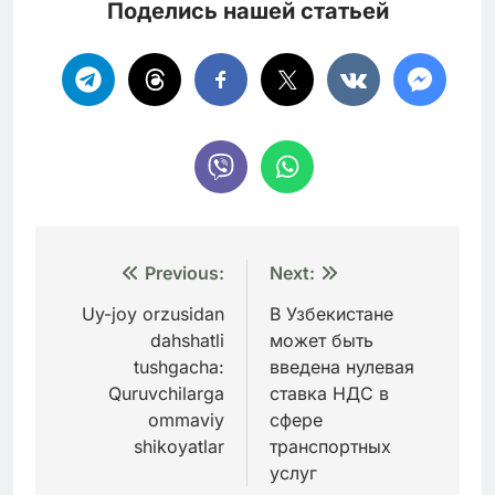
Поделись нашей статьей
Навигация
Previous:
Next:
по
Uy-joy orzusidan
В Узбекистане
dahshatli
может быть
записям
tushgacha:
введена нулевая
Quruvchilarga
ставка НДС в
ommaviy
сфере
shikoyatlar
транспортных
услуг