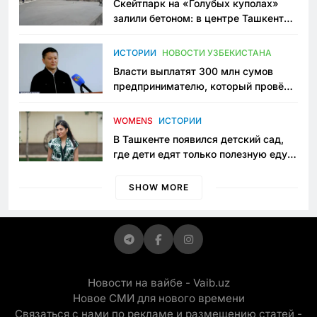
Скейтпарк на «Голубых куполах»
залили бетоном: в центре Ташкента
исчезло ещё одно общественное
пространство
ИСТОРИИ
НОВОСТИ УЗБЕКИСТАНА
Власти выплатят 300 млн сумов
предпринимателю, который провёл
пять лет в тюрьме по незаконному
приговору
WOMENS
ИСТОРИИ
В Ташкенте появился детский сад,
где дети едят только полезную еду.
Его открыла мама, которая устала
просить «кашу без сахара»
SHOW MORE
Новости на вайбе - Vaib.uz
Новое СМИ для нового времени
Связаться с нами по рекламе и размещению статей -