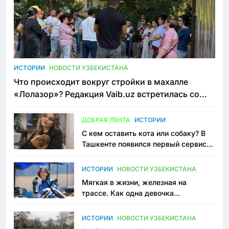
ИСТОРИИ
НОВОСТИ УЗБЕКИСТАНА
Что происходит вокруг стройки в махалле
«Лолазор»? Редакция Vaib.uz встретилась со
всеми сторонами конфликта
ДОБРАЯ ЛЕНТА
ИСТОРИИ
С кем оставить кота или собаку? В
Ташкенте появился первый сервис
зоонянь
ИСТОРИИ
НОВОСТИ УЗБЕКИСТАНА
Мягкая в жизни, железная на
трассе. Как одна девочка
переписывает автоспорт в
Узбекистане
ИСТОРИИ
НОВОСТИ УЗБЕКИСТАНА