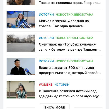
Ташкенте появился первый сервис
зоонянь
ИСТОРИИ
НОВОСТИ УЗБЕКИСТАНА
Мягкая в жизни, железная на
трассе. Как одна девочка
переписывает автоспорт в
Узбекистане
ИСТОРИИ
НОВОСТИ УЗБЕКИСТАНА
Скейтпарк на «Голубых куполах»
залили бетоном: в центре Ташкента
исчезло ещё одно общественное
пространство
ИСТОРИИ
НОВОСТИ УЗБЕКИСТАНА
Власти выплатят 300 млн сумов
предпринимателю, который провёл
пять лет в тюрьме по незаконному
приговору
WOMENS
ИСТОРИИ
В Ташкенте появился детский сад,
где дети едят только полезную еду.
Его открыла мама, которая устала
просить «кашу без сахара»
SHOW MORE