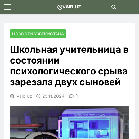
Skip
VAIB.UZ
to
content
НОВОСТИ УЗБЕКИСТАНА
Школьная учительница в
состоянии
психологического срыва
зарезала двух сыновей
1
Vaib.uz
25.11.2024