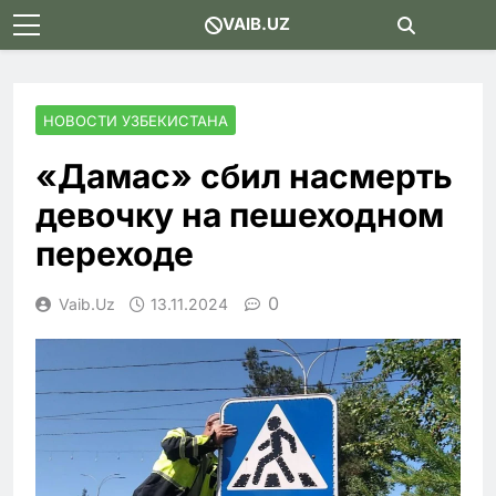
Skip
VAIB.UZ
to
content
НОВОСТИ УЗБЕКИСТАНА
«Дамас» сбил насмерть
девочку на пешеходном
переходе
0
Vaib.uz
13.11.2024