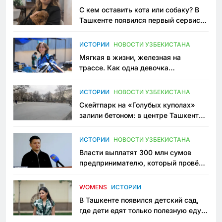
С кем оставить кота или собаку? В
Ташкенте появился первый сервис
зоонянь
ИСТОРИИ
НОВОСТИ УЗБЕКИСТАНА
Мягкая в жизни, железная на
трассе. Как одна девочка
переписывает автоспорт в
Узбекистане
ИСТОРИИ
НОВОСТИ УЗБЕКИСТАНА
Скейтпарк на «Голубых куполах»
залили бетоном: в центре Ташкента
исчезло ещё одно общественное
пространство
ИСТОРИИ
НОВОСТИ УЗБЕКИСТАНА
Власти выплатят 300 млн сумов
предпринимателю, который провёл
пять лет в тюрьме по незаконному
приговору
WOMENS
ИСТОРИИ
В Ташкенте появился детский сад,
где дети едят только полезную еду.
Его открыла мама, которая устала