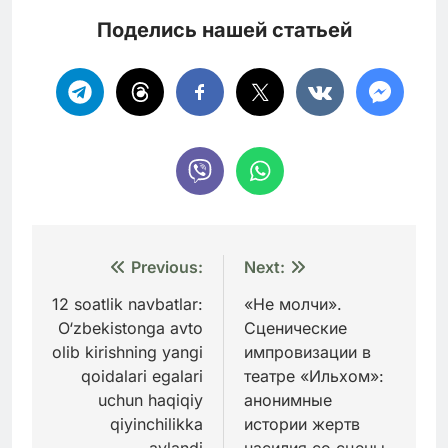
Поделись нашей статьей
Навигация
Previous:
Next:
по
12 soatlik navbatlar:
«Не молчи».
O‘zbekistonga avto
Сценические
записям
olib kirishning yangi
импровизации в
qoidalari egalari
театре «Ильхом»:
uchun haqiqiy
анонимные
qiyinchilikka
истории жертв
aylandi
насилия со сцены