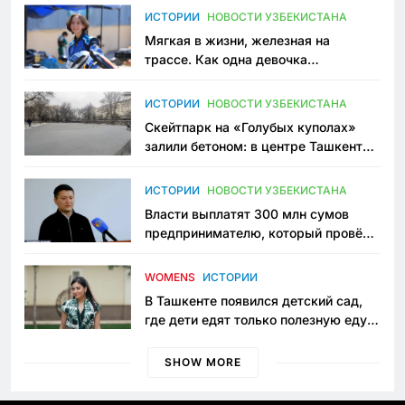
ИСТОРИИ
НОВОСТИ УЗБЕКИСТАНА
Мягкая в жизни, железная на
трассе. Как одна девочка
переписывает автоспорт в
Узбекистане
ИСТОРИИ
НОВОСТИ УЗБЕКИСТАНА
Скейтпарк на «Голубых куполах»
залили бетоном: в центре Ташкента
исчезло ещё одно общественное
пространство
ИСТОРИИ
НОВОСТИ УЗБЕКИСТАНА
Власти выплатят 300 млн сумов
предпринимателю, который провёл
пять лет в тюрьме по незаконному
приговору
WOMENS
ИСТОРИИ
В Ташкенте появился детский сад,
где дети едят только полезную еду.
Его открыла мама, которая устала
просить «кашу без сахара»
SHOW MORE