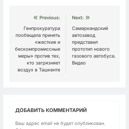
Навигация
Previous:
Next:
по
Генпрокуратура
Самаркандский
пообещала принять
автозавод
записям
«жесткие и
представил
бескомпромиссные
прототип нового
меры» против тех,
газового автобуса.
кто загрязняет
Видео
воздух в Ташкенте
ДОБАВИТЬ КОММЕНТАРИЙ
Ваш адрес email не будет опубликован.