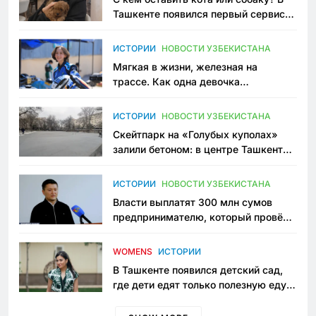
Ташкенте появился первый сервис
зоонянь
ИСТОРИИ
НОВОСТИ УЗБЕКИСТАНА
Мягкая в жизни, железная на
трассе. Как одна девочка
переписывает автоспорт в
Узбекистане
ИСТОРИИ
НОВОСТИ УЗБЕКИСТАНА
Скейтпарк на «Голубых куполах»
залили бетоном: в центре Ташкента
исчезло ещё одно общественное
пространство
ИСТОРИИ
НОВОСТИ УЗБЕКИСТАНА
Власти выплатят 300 млн сумов
предпринимателю, который провёл
пять лет в тюрьме по незаконному
приговору
WOMENS
ИСТОРИИ
В Ташкенте появился детский сад,
где дети едят только полезную еду.
Его открыла мама, которая устала
просить «кашу без сахара»