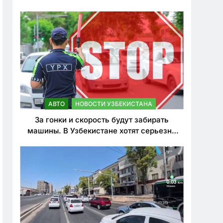
врезался в дерево
АВТО
НОВОСТИ УЗБЕКИСТАНА
За гонки и скорость будут забирать
машины. В Узбекистане хотят серьезно
ужесточить наказания для лихачей