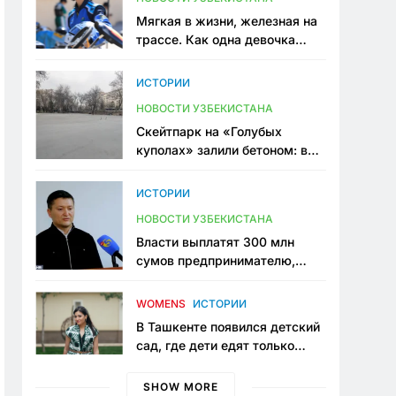
Мягкая в жизни, железная на
трассе. Как одна девочка
переписывает автоспорт в
Узбекистане
ИСТОРИИ
НОВОСТИ УЗБЕКИСТАНА
Скейтпарк на «Голубых
куполах» залили бетоном: в
центре Ташкента исчезло ещё
одно общественное
ИСТОРИИ
пространство
НОВОСТИ УЗБЕКИСТАНА
Власти выплатят 300 млн
сумов предпринимателю,
который провёл пять лет в
тюрьме по незаконному
WOMENS
ИСТОРИИ
приговору
В Ташкенте появился детский
сад, где дети едят только
полезную еду. Его открыла
мама, которая устала просить
SHOW MORE