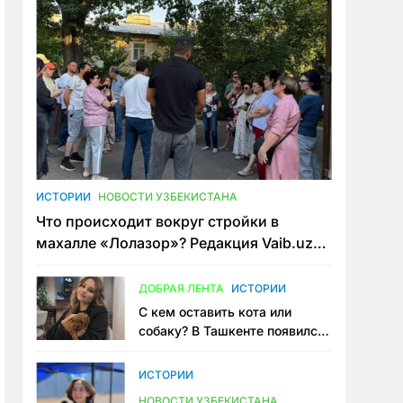
ИСТОРИИ
НОВОСТИ УЗБЕКИСТАНА
Что происходит вокруг стройки в
махалле «Лолазор»? Редакция Vaib.uz
встретилась со всеми сторонами
конфликта
ДОБРАЯ ЛЕНТА
ИСТОРИИ
С кем оставить кота или
собаку? В Ташкенте появился
первый сервис зоонянь
ИСТОРИИ
НОВОСТИ УЗБЕКИСТАНА