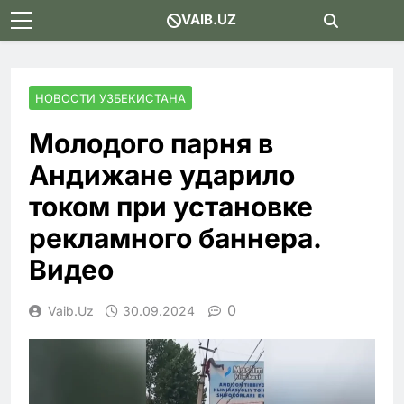
Skip
VAIB.UZ
to
content
НОВОСТИ УЗБЕКИСТАНА
Молодого парня в
Андижане ударило
током при установке
рекламного баннера.
Видео
0
Vaib.uz
30.09.2024