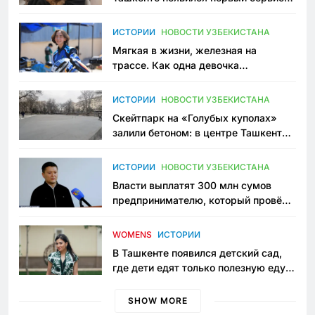
зоонянь
ИСТОРИИ
НОВОСТИ УЗБЕКИСТАНА
Мягкая в жизни, железная на
трассе. Как одна девочка
переписывает автоспорт в
Узбекистане
ИСТОРИИ
НОВОСТИ УЗБЕКИСТАНА
Скейтпарк на «Голубых куполах»
залили бетоном: в центре Ташкента
исчезло ещё одно общественное
пространство
ИСТОРИИ
НОВОСТИ УЗБЕКИСТАНА
Власти выплатят 300 млн сумов
предпринимателю, который провёл
пять лет в тюрьме по незаконному
приговору
WOMENS
ИСТОРИИ
В Ташкенте появился детский сад,
где дети едят только полезную еду.
Его открыла мама, которая устала
просить «кашу без сахара»
SHOW MORE