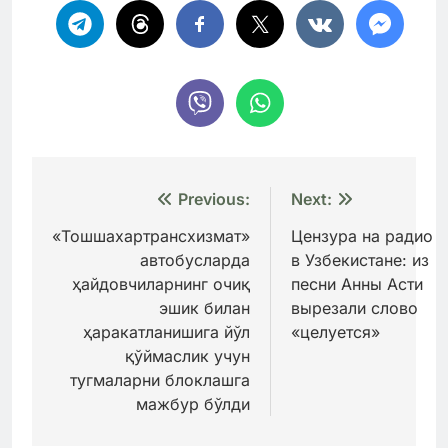
Навигация
Previous:
Next:
по
«Тошшахартрансхизмат»
Цензура на радио
автобусларда
в Узбекистане: из
записям
ҳайдовчиларнинг очиқ
песни Анны Асти
эшик билан
вырезали слово
ҳаракатланишига йўл
«целуется»
қўймаслик учун
тугмаларни блоклашга
мажбур бўлди