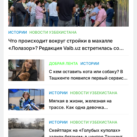
ИСТОРИИ
НОВОСТИ УЗБЕКИСТАНА
Что происходит вокруг стройки в махалле
«Лолазор»? Редакция Vaib.uz встретилась со
всеми сторонами конфликта
ДОБРАЯ ЛЕНТА
ИСТОРИИ
С кем оставить кота или собаку? В
Ташкенте появился первый сервис
зоонянь
ИСТОРИИ
НОВОСТИ УЗБЕКИСТАНА
Мягкая в жизни, железная на
трассе. Как одна девочка
переписывает автоспорт в
Узбекистане
ИСТОРИИ
НОВОСТИ УЗБЕКИСТАНА
Скейтпарк на «Голубых куполах»
залили бетоном: в центре Ташкента