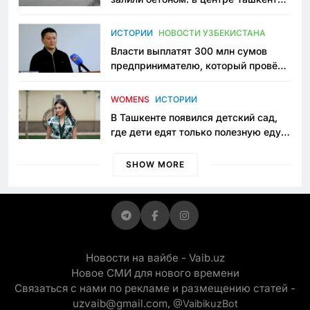
исчезло ещё одно общественное
пространство
ИСТОРИИ
НОВОСТИ УЗБЕКИСТАНА
Власти выплатят 300 млн сумов
предпринимателю, который провёл
пять лет в тюрьме по незаконному
приговору
WOMENS
ИСТОРИИ
В Ташкенте появился детский сад,
где дети едят только полезную еду.
Его открыла мама, которая устала
просить «кашу без сахара»
SHOW MORE
Новости на вайбе - Vaib.uz
Новое СМИ для нового времени
Связаться с нами по рекламе и размещению статей -
uzvaib@gmail.com,
@VaibikuzBot