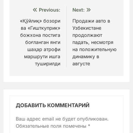
Навигация
Previous:
Next:
по
«Қўйлиқ» бозори
Продажи авто в
ва «Гишткуприк»
Узбекистане
записям
божхона постига
продолжают
боғланган янги
падать, несмотря
шаҳар атрофи
на положительную
маршрути ишга
динамику в
туширилди
августе
ДОБАВИТЬ КОММЕНТАРИЙ
Ваш адрес email не будет опубликован.
Обязательные поля помечены
*