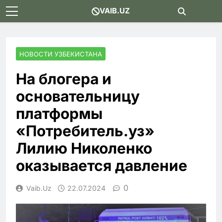
Skip
VAIB.UZ
to
content
НОВОСТИ УЗБЕКИСТАНА
На блогера и
основательницу
платформы
«Потребитель.уз»
Лилию Николенко
оказывается давление
0
Vaib.uz
22.07.2024