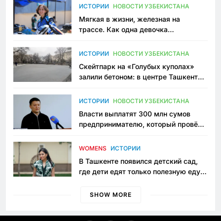
ИСТОРИИ
НОВОСТИ УЗБЕКИСТАНА
Мягкая в жизни, железная на
трассе. Как одна девочка
переписывает автоспорт в
Узбекистане
ИСТОРИИ
НОВОСТИ УЗБЕКИСТАНА
Скейтпарк на «Голубых куполах»
залили бетоном: в центре Ташкента
исчезло ещё одно общественное
пространство
ИСТОРИИ
НОВОСТИ УЗБЕКИСТАНА
Власти выплатят 300 млн сумов
предпринимателю, который провёл
пять лет в тюрьме по незаконному
приговору
WOMENS
ИСТОРИИ
В Ташкенте появился детский сад,
где дети едят только полезную еду.
Его открыла мама, которая устала
просить «кашу без сахара»
SHOW MORE