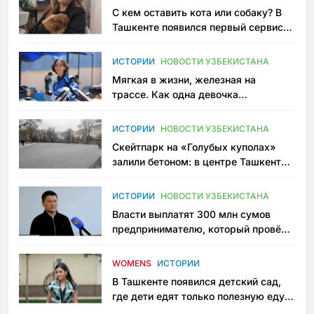
С кем оставить кота или собаку? В
Ташкенте появился первый сервис
зоонянь
ИСТОРИИ
НОВОСТИ УЗБЕКИСТАНА
Мягкая в жизни, железная на
трассе. Как одна девочка
переписывает автоспорт в
Узбекистане
ИСТОРИИ
НОВОСТИ УЗБЕКИСТАНА
Скейтпарк на «Голубых куполах»
залили бетоном: в центре Ташкента
исчезло ещё одно общественное
пространство
ИСТОРИИ
НОВОСТИ УЗБЕКИСТАНА
Власти выплатят 300 млн сумов
предпринимателю, который провёл
пять лет в тюрьме по незаконному
приговору
WOMENS
ИСТОРИИ
В Ташкенте появился детский сад,
где дети едят только полезную еду.
Его открыла мама, которая устала