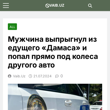
Skip
VAIB.UZ
to
content
ALL
Мужчина выпрыгнул из
едущего «Дамаса» и
попал прямо под колеса
другого авто
0
Vaib.uz
21.07.2024