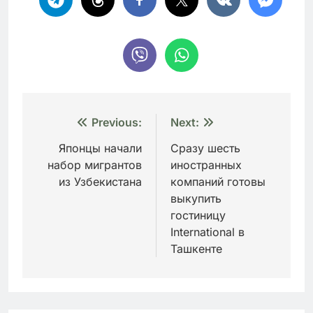
Навигация
Previous:
Next:
по
Японцы начали
Сразу шесть
набор мигрантов
иностранных
записям
из Узбекистана
компаний готовы
выкупить
гостиницу
International в
Ташкенте