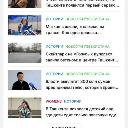
Ташкенте появился первый сервис
зоонянь
ИСТОРИИ
НОВОСТИ УЗБЕКИСТАНА
Мягкая в жизни, железная на
трассе. Как одна девочка
переписывает автоспорт в
Узбекистане
ИСТОРИИ
НОВОСТИ УЗБЕКИСТАНА
Скейтпарк на «Голубых куполах»
залили бетоном: в центре Ташкента
исчезло ещё одно общественное
пространство
ИСТОРИИ
НОВОСТИ УЗБЕКИСТАНА
Власти выплатят 300 млн сумов
предпринимателю, который провёл
пять лет в тюрьме по незаконному
приговору
WOMENS
ИСТОРИИ
В Ташкенте появился детский сад,
где дети едят только полезную еду.
Его открыла мама, которая устала
просить «кашу без сахара»