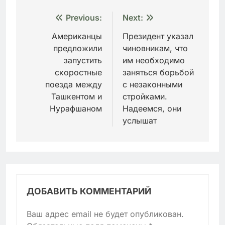
Навигация
Previous:
Next:
по
Американцы
Президент указал
предложили
чиновникам, что
записям
запустить
им необходимо
скоростные
заняться борьбой
поезда между
с незаконными
Ташкентом и
стройками.
Нурафшаном
Надеемся, они
услышат
ДОБАВИТЬ КОММЕНТАРИЙ
Ваш адрес email не будет опубликован.