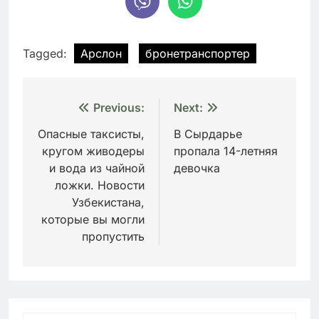
Tagged:
Арслон
бронетранспортер
Навигация
Previous:
Next:
по
Опасные таксисты,
В Сырдарье
кругом живодеры
пропала 14-летняя
записям
и вода из чайной
девочка
ложки. Новости
Узбекистана,
которые вы могли
пропустить