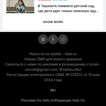
В Ташкенте появился детский сад,
где дети едят только полезную еду.
Его открыла мама, которая устала
просить «кашу без сахара»
SHOW MORE
Новости на вайбе - Vaib.uz
Новое СМИ для нового времени
Связаться с нами по рекламе и размещению статей -
uzvaib@gmail.com,
@VaibikuzBot
Регистрация электронного СМИ: №274375 от 13 мая
2024 года
18+
Реклама На Vaib.uz
Редакция Vaib.uz