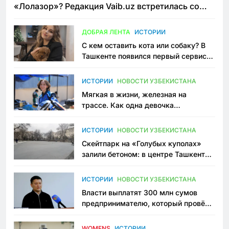
«Лолазор»? Редакция Vaib.uz встретилась со
всеми сторонами конфликта
ДОБРАЯ ЛЕНТА
ИСТОРИИ
С кем оставить кота или собаку? В
Ташкенте появился первый сервис
зоонянь
ИСТОРИИ
НОВОСТИ УЗБЕКИСТАНА
Мягкая в жизни, железная на
трассе. Как одна девочка
переписывает автоспорт в
Узбекистане
ИСТОРИИ
НОВОСТИ УЗБЕКИСТАНА
Скейтпарк на «Голубых куполах»
залили бетоном: в центре Ташкента
исчезло ещё одно общественное
пространство
ИСТОРИИ
НОВОСТИ УЗБЕКИСТАНА
Власти выплатят 300 млн сумов
предпринимателю, который провёл
пять лет в тюрьме по незаконному
приговору
WOMENS
ИСТОРИИ