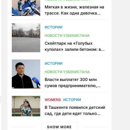
Мягкая в жизни, железная на
трассе. Как одна девочка
переписывает автоспорт в
Узбекистане
ИСТОРИИ
НОВОСТИ УЗБЕКИСТАНА
Скейтпарк на «Голубых
куполах» залили бетоном: в
центре Ташкента исчезло ещё
одно общественное
ИСТОРИИ
пространство
НОВОСТИ УЗБЕКИСТАНА
Власти выплатят 300 млн
сумов предпринимателю,
который провёл пять лет в
тюрьме по незаконному
WOMENS
ИСТОРИИ
приговору
В Ташкенте появился детский
сад, где дети едят только
полезную еду. Его открыла
мама, которая устала просить
SHOW MORE