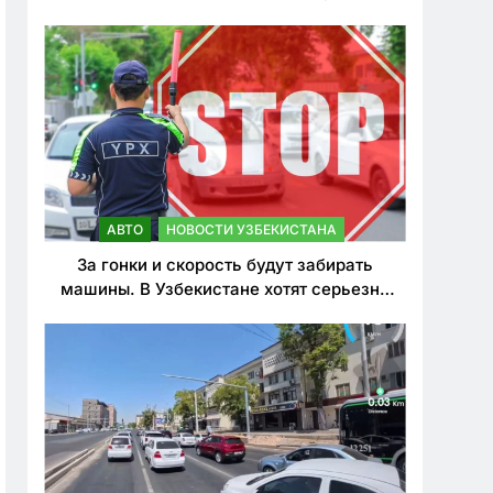
врезался в дерево
АВТО
НОВОСТИ УЗБЕКИСТАНА
За гонки и скорость будут забирать
машины. В Узбекистане хотят серьезно
ужесточить наказания для лихачей