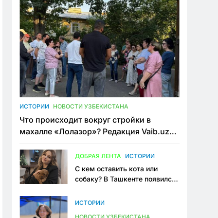
ИСТОРИИ
НОВОСТИ УЗБЕКИСТАНА
Что происходит вокруг стройки в
махалле «Лолазор»? Редакция Vaib.uz
встретилась со всеми сторонами
конфликта
ДОБРАЯ ЛЕНТА
ИСТОРИИ
С кем оставить кота или
собаку? В Ташкенте появился
первый сервис зоонянь
ИСТОРИИ
НОВОСТИ УЗБЕКИСТАНА