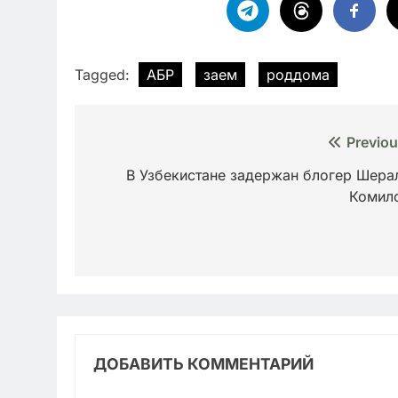
Tagged:
АБР
заем
роддома
Навигация
Previou
по
В Узбекистане задержан блогер Шера
Комил
записям
ДОБАВИТЬ КОММЕНТАРИЙ