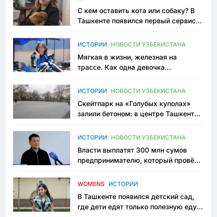
С кем оставить кота или собаку? В
Ташкенте появился первый сервис
зоонянь
ИСТОРИИ
НОВОСТИ УЗБЕКИСТАНА
Мягкая в жизни, железная на
трассе. Как одна девочка
переписывает автоспорт в
Узбекистане
ИСТОРИИ
НОВОСТИ УЗБЕКИСТАНА
Скейтпарк на «Голубых куполах»
залили бетоном: в центре Ташкента
исчезло ещё одно общественное
пространство
ИСТОРИИ
НОВОСТИ УЗБЕКИСТАНА
Власти выплатят 300 млн сумов
предпринимателю, который провёл
пять лет в тюрьме по незаконному
приговору
WOMENS
ИСТОРИИ
В Ташкенте появился детский сад,
где дети едят только полезную еду.
Его открыла мама, которая устала