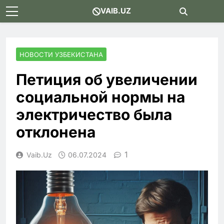
Skip
VAIB.UZ
to
content
НОВОСТИ УЗБЕКИСТАНА
Петиция об увеличении
социальной нормы на
электричество была
отклонена
1
Vaib.uz
06.07.2024