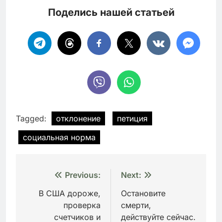
Поделись нашей статьей
Tagged:
отклонение
петиция
социальная норма
Навигация
Previous:
Next:
по
В США дороже,
Остановите
проверка
смерти,
записям
счетчиков и
действуйте сейчас.