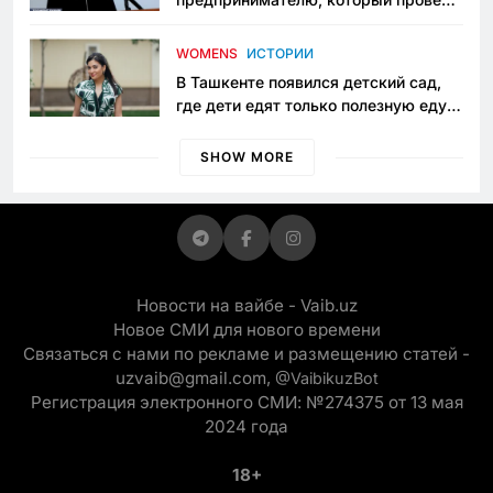
пять лет в тюрьме по незаконному
приговору
WOMENS
ИСТОРИИ
В Ташкенте появился детский сад,
где дети едят только полезную еду.
Его открыла мама, которая устала
просить «кашу без сахара»
SHOW MORE
Новости на вайбе - Vaib.uz
Новое СМИ для нового времени
Связаться с нами по рекламе и размещению статей -
uzvaib@gmail.com,
@VaibikuzBot
Регистрация электронного СМИ: №274375 от 13 мая
2024 года
18+