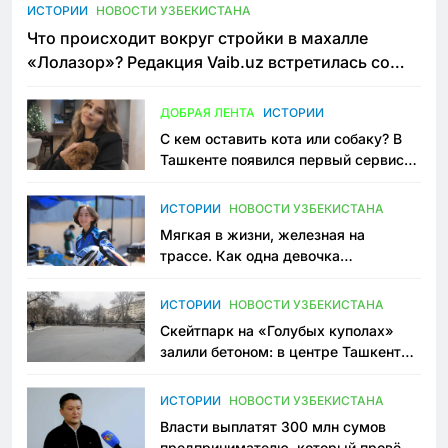
ИСТОРИИ
НОВОСТИ УЗБЕКИСТАНА
Что происходит вокруг стройки в махалле
«Лолазор»? Редакция Vaib.uz встретилась со
всеми сторонами конфликта
ДОБРАЯ ЛЕНТА
ИСТОРИИ
С кем оставить кота или собаку? В
Ташкенте появился первый сервис
зоонянь
ИСТОРИИ
НОВОСТИ УЗБЕКИСТАНА
Мягкая в жизни, железная на
трассе. Как одна девочка
переписывает автоспорт в
Узбекистане
ИСТОРИИ
НОВОСТИ УЗБЕКИСТАНА
Скейтпарк на «Голубых куполах»
залили бетоном: в центре Ташкента
исчезло ещё одно общественное
пространство
ИСТОРИИ
НОВОСТИ УЗБЕКИСТАНА
Власти выплатят 300 млн сумов
предпринимателю, который провёл