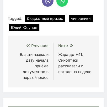
Tagged:
бюджетный кризис
чиновники
Юлий Юсупов
Навигация
Previous:
Next:
по
Власти назвали
Жара до +41.
дату начала
Синоптики
записям
приёма
рассказали о
документов в
погоде на неделе
первый класс