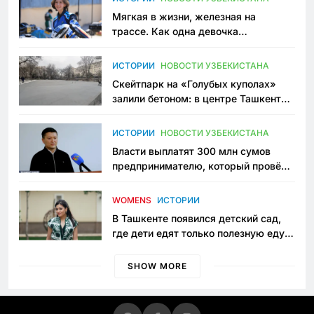
Мягкая в жизни, железная на
трассе. Как одна девочка
переписывает автоспорт в
Узбекистане
ИСТОРИИ
НОВОСТИ УЗБЕКИСТАНА
Скейтпарк на «Голубых куполах»
залили бетоном: в центре Ташкента
исчезло ещё одно общественное
пространство
ИСТОРИИ
НОВОСТИ УЗБЕКИСТАНА
Власти выплатят 300 млн сумов
предпринимателю, который провёл
пять лет в тюрьме по незаконному
приговору
WOMENS
ИСТОРИИ
В Ташкенте появился детский сад,
где дети едят только полезную еду.
Его открыла мама, которая устала
просить «кашу без сахара»
SHOW MORE