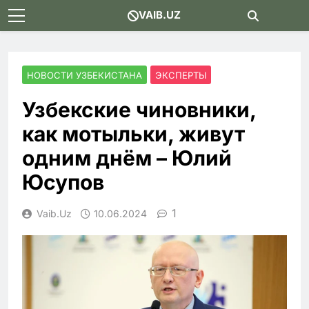
Skip
VAIB.UZ
to
content
НОВОСТИ УЗБЕКИСТАНА
ЭКСПЕРТЫ
Узбекские чиновники,
как мотыльки, живут
одним днём – Юлий
Юсупов
1
Vaib.uz
10.06.2024