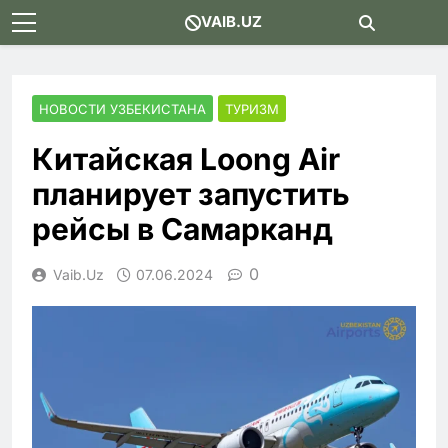
Skip
VAIB.UZ
to
content
НОВОСТИ УЗБЕКИСТАНА
ТУРИЗМ
Китайская Loong Air
планирует запустить
рейсы в Самарканд
0
Vaib.uz
07.06.2024