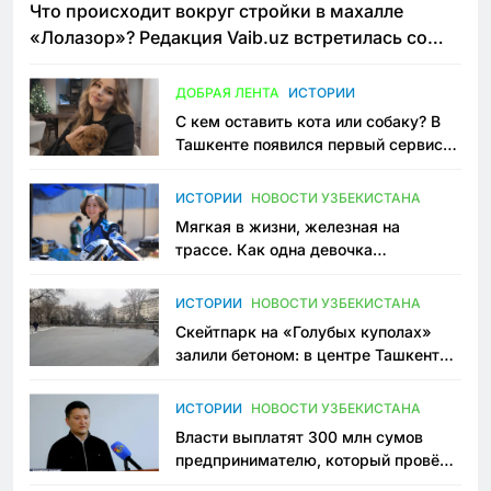
Что происходит вокруг стройки в махалле
«Лолазор»? Редакция Vaib.uz встретилась со
всеми сторонами конфликта
ДОБРАЯ ЛЕНТА
ИСТОРИИ
С кем оставить кота или собаку? В
Ташкенте появился первый сервис
зоонянь
ИСТОРИИ
НОВОСТИ УЗБЕКИСТАНА
Мягкая в жизни, железная на
трассе. Как одна девочка
переписывает автоспорт в
Узбекистане
ИСТОРИИ
НОВОСТИ УЗБЕКИСТАНА
Скейтпарк на «Голубых куполах»
залили бетоном: в центре Ташкента
исчезло ещё одно общественное
пространство
ИСТОРИИ
НОВОСТИ УЗБЕКИСТАНА
Власти выплатят 300 млн сумов
предпринимателю, который провёл
пять лет в тюрьме по незаконному