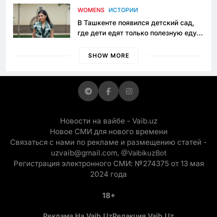
приговору
WOMENS
ИСТОРИИ
В Ташкенте появился детский сад,
где дети едят только полезную еду.
Его открыла мама, которая устала
просить «кашу без сахара»
SHOW MORE
Новости на вайбе - Vaib.uz
Новое СМИ для нового времени
Связаться с нами по рекламе и размещению статей -
uzvaib@gmail.com,
@VaibikuzBot
Регистрация электронного СМИ: №274375 от 13 мая
2024 года
18+
Реклама На Vaib.uz
Редакция Vaib.uz