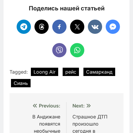
Поделись нашей статьей
Tagged:
Loong Air
рейс
Самарканд
Сиань
Навигация
Previous:
Next:
по
В Андижане
Страшное ДТП
появятся
произошло
записям
необычные
сегодня в