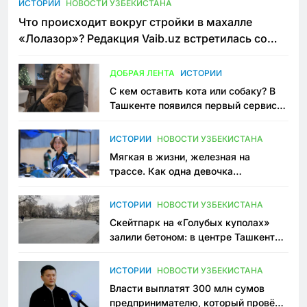
ИСТОРИИ
НОВОСТИ УЗБЕКИСТАНА
Что происходит вокруг стройки в махалле
«Лолазор»? Редакция Vaib.uz встретилась со
всеми сторонами конфликта
ДОБРАЯ ЛЕНТА
ИСТОРИИ
С кем оставить кота или собаку? В
Ташкенте появился первый сервис
зоонянь
ИСТОРИИ
НОВОСТИ УЗБЕКИСТАНА
Мягкая в жизни, железная на
трассе. Как одна девочка
переписывает автоспорт в
Узбекистане
ИСТОРИИ
НОВОСТИ УЗБЕКИСТАНА
Скейтпарк на «Голубых куполах»
залили бетоном: в центре Ташкента
исчезло ещё одно общественное
пространство
ИСТОРИИ
НОВОСТИ УЗБЕКИСТАНА
Власти выплатят 300 млн сумов
предпринимателю, который провёл