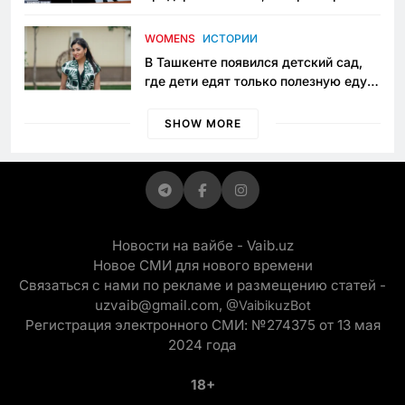
пять лет в тюрьме по незаконному
приговору
WOMENS
ИСТОРИИ
В Ташкенте появился детский сад,
где дети едят только полезную еду.
Его открыла мама, которая устала
просить «кашу без сахара»
SHOW MORE
Новости на вайбе - Vaib.uz
Новое СМИ для нового времени
Связаться с нами по рекламе и размещению статей -
uzvaib@gmail.com,
@VaibikuzBot
Регистрация электронного СМИ: №274375 от 13 мая
2024 года
18+