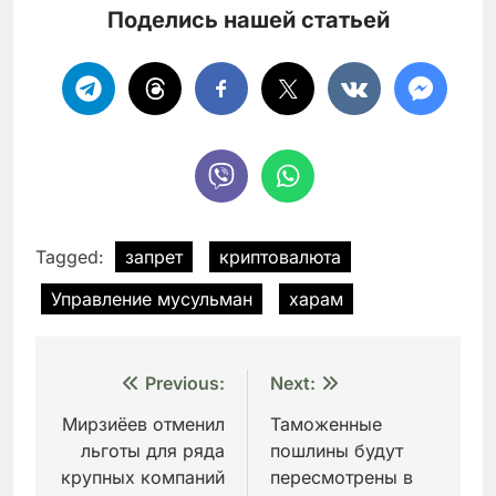
Поделись нашей статьей
Tagged:
запрет
криптовалюта
Управление мусульман
харам
Навигация
Previous:
Next:
по
Мирзиёев отменил
Таможенные
льготы для ряда
пошлины будут
записям
крупных компаний
пересмотрены в