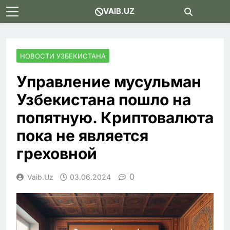
Skip
VAIB.UZ
to
content
НОВОСТИ УЗБЕКИСТАНА
Управление мусульман
Узбекистана пошло на
попятную. Криптовалюта
пока не является
греховной
0
Vaib.uz
03.06.2024