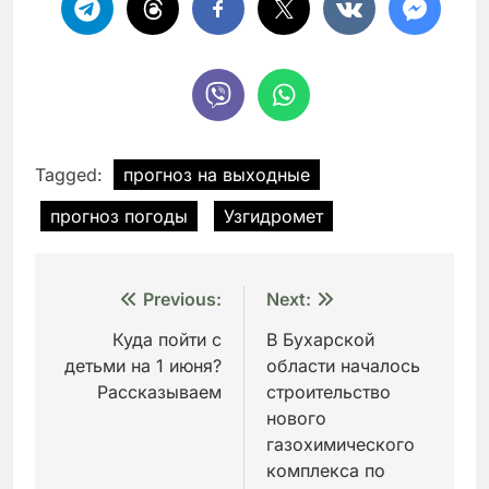
Tagged:
прогноз на выходные
прогноз погоды
Узгидромет
Навигация
Previous:
Next:
по
Куда пойти с
В Бухарской
детьми на 1 июня?
области началось
записям
Рассказываем
строительство
нового
газохимического
комплекса по