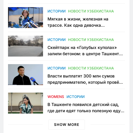
зоонянь
ИСТОРИИ
НОВОСТИ УЗБЕКИСТАНА
Мягкая в жизни, железная на
трассе. Как одна девочка
переписывает автоспорт в
Узбекистане
ИСТОРИИ
НОВОСТИ УЗБЕКИСТАНА
Скейтпарк на «Голубых куполах»
залили бетоном: в центре Ташкента
исчезло ещё одно общественное
пространство
ИСТОРИИ
НОВОСТИ УЗБЕКИСТАНА
Власти выплатят 300 млн сумов
предпринимателю, который провёл
пять лет в тюрьме по незаконному
приговору
WOMENS
ИСТОРИИ
В Ташкенте появился детский сад,
где дети едят только полезную еду.
Его открыла мама, которая устала
просить «кашу без сахара»
SHOW MORE