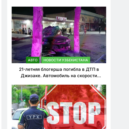
о резком ужесточении наказаний для
нарушителей ПДД
АВТО
НОВОСТИ УЗБЕКИСТАНА
21-летняя блогерша погибла в ДТП в
Джизаке. Автомобиль на скорости
врезался в дерево