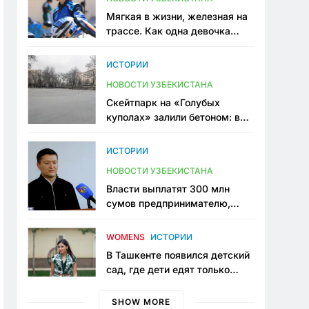
Мягкая в жизни, железная на
трассе. Как одна девочка
переписывает автоспорт в
Узбекистане
ИСТОРИИ
НОВОСТИ УЗБЕКИСТАНА
Скейтпарк на «Голубых
куполах» залили бетоном: в
центре Ташкента исчезло ещё
одно общественное
ИСТОРИИ
пространство
НОВОСТИ УЗБЕКИСТАНА
Власти выплатят 300 млн
сумов предпринимателю,
который провёл пять лет в
тюрьме по незаконному
WOMENS
ИСТОРИИ
приговору
В Ташкенте появился детский
сад, где дети едят только
полезную еду. Его открыла
мама, которая устала просить
SHOW MORE