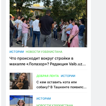
ИСТОРИИ
НОВОСТИ УЗБЕКИСТАНА
Что происходит вокруг стройки в
махалле «Лолазор»? Редакция Vaib.uz
встретилась со всеми сторонами
конфликта
ДОБРАЯ ЛЕНТА
ИСТОРИИ
С кем оставить кота или
собаку? В Ташкенте появился
первый сервис зоонянь
ИСТОРИИ
НОВОСТИ УЗБЕКИСТАНА