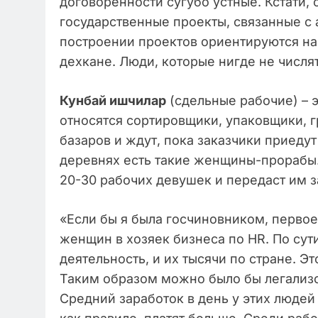
договорённости сугубо устные. Кстати,
государственные проекты, связанные с а
построении проектов ориентируются на
дехкане. Люди, которые нигде не числят
Кунбай ишчилар
(сдельные рабочие) – э
относятся сортировщики, упаковщики, гру
базаров и ждут, пока заказчики приедут
деревнях есть такие женщины-прорабы.
20-30 рабочих девушек и передаст им з
«Если бы я была госчиновником, первое,
женщин в хозяек бизнеса по HR. По сути
деятельность, и их тысячи по стране. Э
Таким образом можно было бы легализов
Средний заработок в день у этих людей