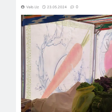
0
Vaib.uz
23.05.2024