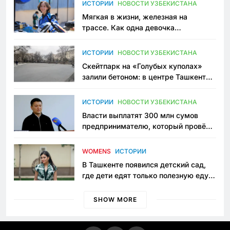
ИСТОРИИ
НОВОСТИ УЗБЕКИСТАНА
Мягкая в жизни, железная на
трассе. Как одна девочка
переписывает автоспорт в
Узбекистане
ИСТОРИИ
НОВОСТИ УЗБЕКИСТАНА
Скейтпарк на «Голубых куполах»
залили бетоном: в центре Ташкента
исчезло ещё одно общественное
пространство
ИСТОРИИ
НОВОСТИ УЗБЕКИСТАНА
Власти выплатят 300 млн сумов
предпринимателю, который провёл
пять лет в тюрьме по незаконному
приговору
WOMENS
ИСТОРИИ
В Ташкенте появился детский сад,
где дети едят только полезную еду.
Его открыла мама, которая устала
просить «кашу без сахара»
SHOW MORE