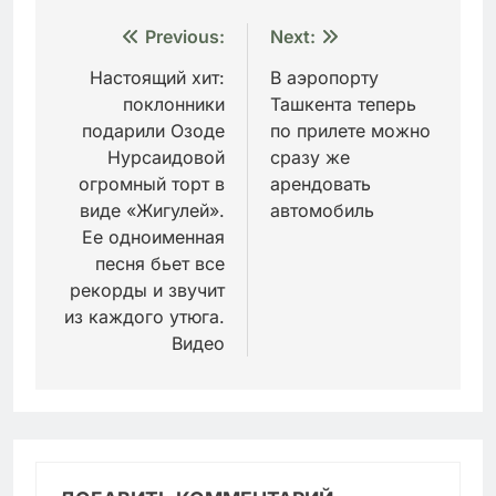
Навигация
Previous:
Next:
по
Настоящий хит:
В аэропорту
поклонники
Ташкента теперь
записям
подарили Озоде
по прилете можно
Нурсаидовой
сразу же
огромный торт в
арендовать
виде «Жигулей».
автомобиль
Ее одноименная
песня бьет все
рекорды и звучит
из каждого утюга.
Видео