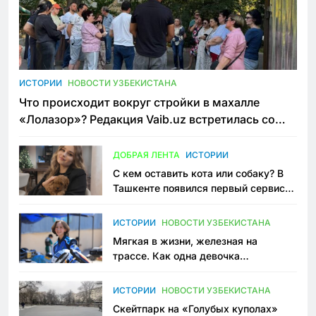
ИСТОРИИ
НОВОСТИ УЗБЕКИСТАНА
Что происходит вокруг стройки в махалле
«Лолазор»? Редакция Vaib.uz встретилась со
всеми сторонами конфликта
ДОБРАЯ ЛЕНТА
ИСТОРИИ
С кем оставить кота или собаку? В
Ташкенте появился первый сервис
зоонянь
ИСТОРИИ
НОВОСТИ УЗБЕКИСТАНА
Мягкая в жизни, железная на
трассе. Как одна девочка
переписывает автоспорт в
Узбекистане
ИСТОРИИ
НОВОСТИ УЗБЕКИСТАНА
Скейтпарк на «Голубых куполах»