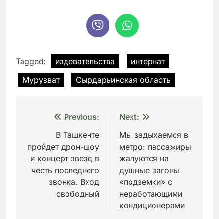
Tagged:
издевательства
интернат
Мурувват
Сырдарьинская область
Навигация
Previous:
Next:
по
В Ташкенте
Мы задыхаемся в
пройдет дрон-шоу
метро: пассажиры
записям
и концерт звезд в
жалуются на
честь последнего
душные вагоны
звонка. Вход
«подземки» с
свободный
неработающими
кондиционерами