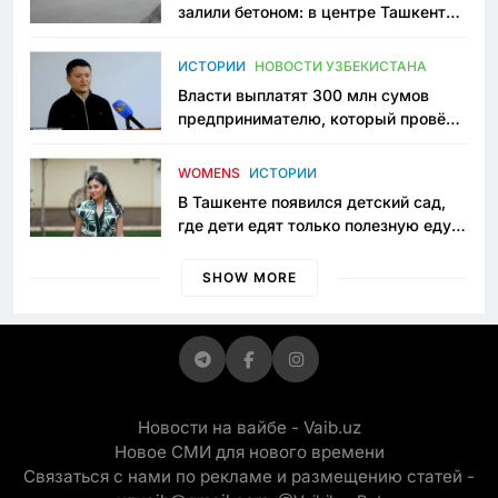
залили бетоном: в центре Ташкента
исчезло ещё одно общественное
пространство
ИСТОРИИ
НОВОСТИ УЗБЕКИСТАНА
Власти выплатят 300 млн сумов
предпринимателю, который провёл
пять лет в тюрьме по незаконному
приговору
WOMENS
ИСТОРИИ
В Ташкенте появился детский сад,
где дети едят только полезную еду.
Его открыла мама, которая устала
просить «кашу без сахара»
SHOW MORE
Новости на вайбе - Vaib.uz
Новое СМИ для нового времени
Связаться с нами по рекламе и размещению статей -