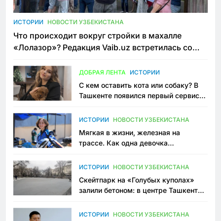
ИСТОРИИ
НОВОСТИ УЗБЕКИСТАНА
Что происходит вокруг стройки в махалле
«Лолазор»? Редакция Vaib.uz встретилась со
всеми сторонами конфликта
ДОБРАЯ ЛЕНТА
ИСТОРИИ
С кем оставить кота или собаку? В
Ташкенте появился первый сервис
зоонянь
ИСТОРИИ
НОВОСТИ УЗБЕКИСТАНА
Мягкая в жизни, железная на
трассе. Как одна девочка
переписывает автоспорт в
Узбекистане
ИСТОРИИ
НОВОСТИ УЗБЕКИСТАНА
Скейтпарк на «Голубых куполах»
залили бетоном: в центре Ташкента
исчезло ещё одно общественное
пространство
ИСТОРИИ
НОВОСТИ УЗБЕКИСТАНА