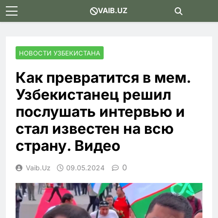
Skip
VAIB.UZ
to
content
НОВОСТИ УЗБЕКИСТАНА
Как превратится в мем.
Узбекистанец решил
послушать интервью и
стал известен на всю
страну. Видео
0
Vaib.uz
09.05.2024