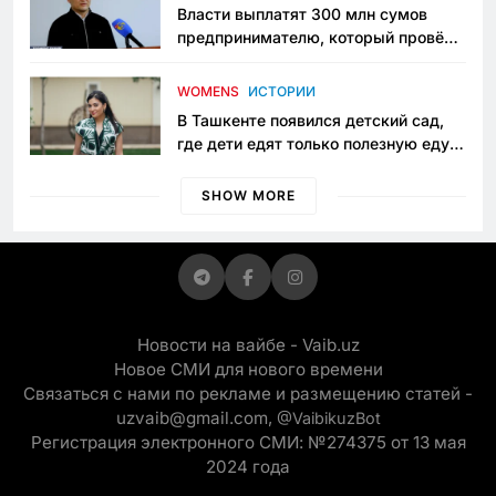
Власти выплатят 300 млн сумов
предпринимателю, который провёл
пять лет в тюрьме по незаконному
приговору
WOMENS
ИСТОРИИ
В Ташкенте появился детский сад,
где дети едят только полезную еду.
Его открыла мама, которая устала
просить «кашу без сахара»
SHOW MORE
Новости на вайбе - Vaib.uz
Новое СМИ для нового времени
Связаться с нами по рекламе и размещению статей -
uzvaib@gmail.com,
@VaibikuzBot
Регистрация электронного СМИ: №274375 от 13 мая
2024 года