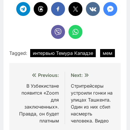
Tagged:
интервью Темура Кападзе
мем
Навигация
Previous:
Next:
по
В Узбекистане
Стритрейсеры
появится «Zoom
устроили гонки на
записям
для
улицах Ташкента.
заключенных».
Один из них сбил
Правда, он будет
насмерть
платным
человека. Видео